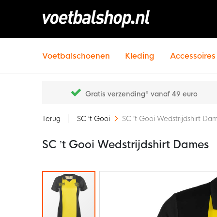
Voetbalschoenen
Kleding
Accessoires
Gratis verzending* vanaf 49 euro
Terug
SC ‘t Gooi
SC ’t Gooi Wedstrijdshirt Da
SC ’t Gooi Wedstrijdshirt Dames
Ga
naar
het
einde
van
de