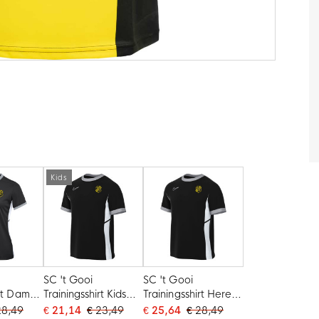
Kids
SC 't Gooi
SC 't Gooi
irt Dames
Trainingsshirt Kids
Trainingsshirt Heren
Zwart Wit
Zwart Wit
28,49
€ 21,14
€ 23,49
€ 25,64
€ 28,49