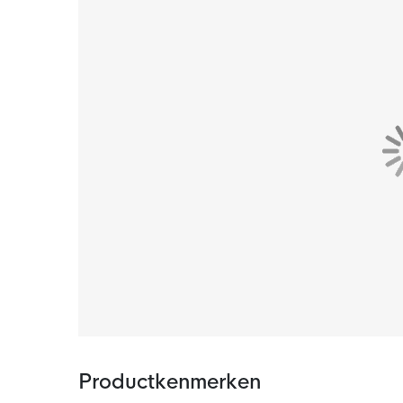
Materiaal
Het SC ’t Gooi shirt is gemaakt van 100% pol
materiaal, waardoor de stof snel droogt. Hier
spelen.
Productkenmerken