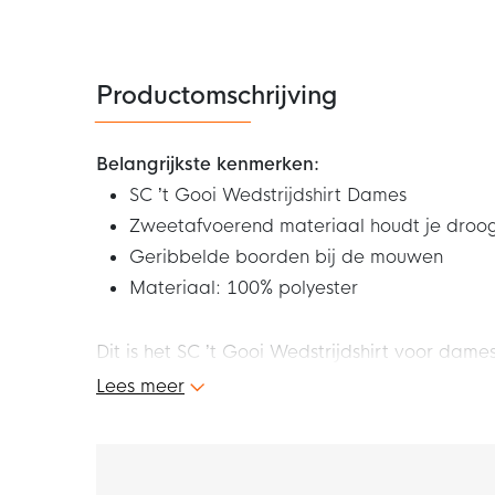
Productomschrijving
Belangrijkste kenmerken:
SC ’t Gooi Wedstrijdshirt Dames
Zweetafvoerend materiaal houdt je droo
Geribbelde boorden bij de mouwen
Materiaal: 100% polyester
Dit is het SC ’t Gooi Wedstrijdshirt voor dam
thuiswedstrijden. Met dit shirt ben je er klaa
Lees meer
Pasvorm
Het SC ’t Gooi wedstrijdshirt heeft een stand
De uiteinden van de mouwen zijn geribbeld en 