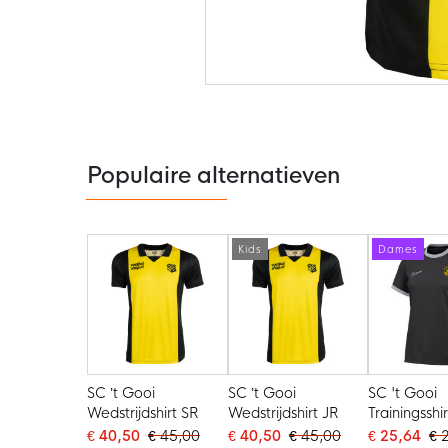
Ga
naar
het
begin
van
de
Populaire alternatieven
afbeeldingen-
gallerij
Kids
Dames
SC ’t Gooi
SC ’t Gooi
SC 't Gooi
Wedstrijdshirt SR
Wedstrijdshirt JR
Trainingssh
Zwart Wit
€ 40,50
€ 45,00
€ 40,50
€ 45,00
€ 25,64
€ 