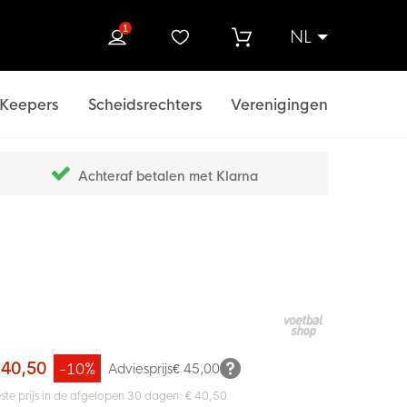
1
NL
ek
Keepers
Scheidsrechters
Verenigingen
Achteraf betalen met Klarna
 40,50
-10%
Adviesprijs
€ 45,00
ste prijs in de afgelopen 30 dagen: € 40,50