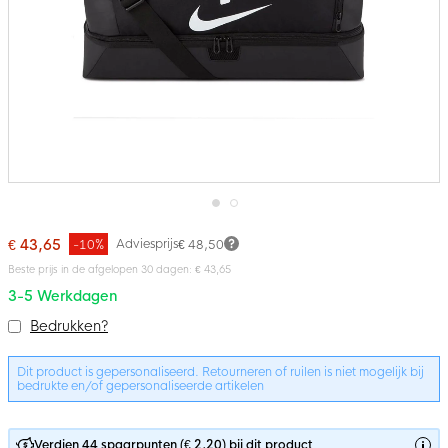
Ga
naar
€ 43,65
Adviesprijs
-10%
€ 48,50
het
Beste prijs in de afgelopen 30 dagen: € 43,65
begin
van
3-5 Werkdagen
de
Bundelopties
afbeeldingen-
Bedrukken?
gallerij
Dit product is gepersonaliseerd. Retourneren of ruilen is niet mogelijk bij
bedrukte en/of gepersonaliseerde artikelen
Verdien 44 spaarpunten (€ 2,20) bij dit product