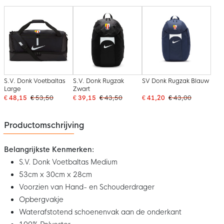
S.V. Donk Voetbaltas
S.V. Donk Rugzak
SV Donk Rugzak Blauw
Large
Zwart
€ 48,15
€ 53,50
€ 39,15
€ 43,50
€ 41,20
€ 43,00
Productomschrijving
Belangrijkste Kenmerken:
S.V. Donk Voetbaltas Medium
53cm x 30cm x 28cm
Voorzien van Hand- en Schouderdrager
Opbergvakje
Waterafstotend schoenenvak aan de onderkant