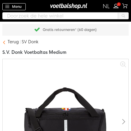
1
NL
Menu
Gratis retourneren* (60 dagen)
Terug
SV Donk
S.V. Donk Voetbaltas Medium
Ga
naar
het
einde
van
de
afbeeldingen-
gallerij