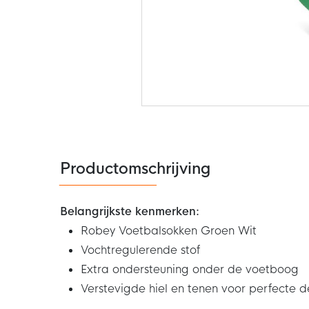
Ga
naar
het
begin
van
de
Productomschrijving
afbeeldingen-
gallerij
Belangrijkste kenmerken:
Robey Voetbalsokken Groen Wit
Vochtregulerende stof
Extra ondersteuning onder de voetboog
Verstevigde hiel en tenen voor perfecte 