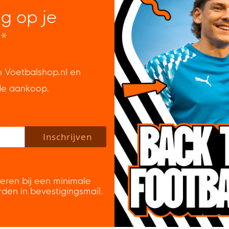
ng op je
*
n Voetbalshop.nl en
de aankoop.
 policy to subscribe to our newsletter.
Inschrijven
veren bij een minimale
rden in bevestigingsmail.