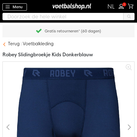
1
NL
Menu
Gratis retourneren* (60 dagen)
Terug
Voetbalkleding
Robey Slidingbroekje Kids Donkerblauw
Ga
naar
het
einde
van
de
afbeeldingen-
gallerij