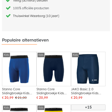
Veilig (achteraf) betalen
100% officiële producten
Thuiswinkel Waarborg (10 jaar!)
Populaire alternatieven
Kids
Kids
Kids
Stanno Core
Stanno Core
JAKO Basic 2.0
Slidingbroekje Kids
Slidingbroekje Kids
Slidingbroekje Kids
Blauw
Donkerblauw
Donkerblauw
€ 20,99
€ 21,00
€ 20,99
€ 20,99
+15
Kids
Kids