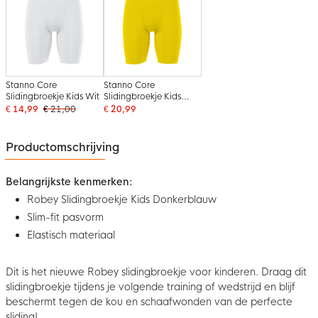
Stanno Core
Stanno Core
Slidingbroekje Kids Wit
Slidingbroekje Kids
Geel
€ 14,99
€ 21,00
€ 20,99
Productomschrijving
Belangrijkste kenmerken:
Robey Slidingbroekje Kids Donkerblauw
Slim-fit pasvorm
Elastisch materiaal
Dit is het nieuwe Robey slidingbroekje voor kinderen. Draag dit
slidingbroekje tijdens je volgende training of wedstrijd en blijf
beschermt tegen de kou en schaafwonden van de perfecte
sliding!