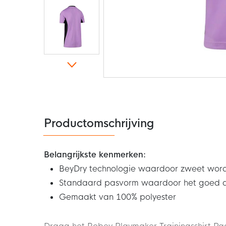
Ga
naar
het
begin
van
de
Productomschrijving
afbeeldingen-
gallerij
Belangrijkste kenmerken:
BeyDry technologie waardoor zweet wor
Standaard pasvorm waardoor het goed aan
Gemaakt van 100% polyester