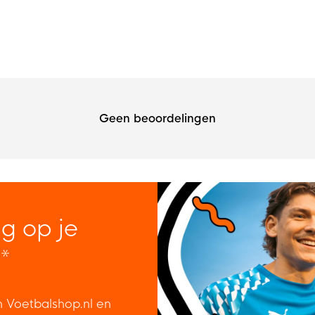
Geen beoordelingen
ng op je
*
n Voetbalshop.nl en