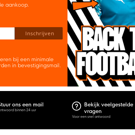
de aankoop.
 policy to subscribe to our newsletter.
Inschrijven
veren bij een minimale
rden in bevestigingsmail.
Stuur ons een mail
Bekijk veelgestelde
ntwoord binnen 24 uur
vragen
Voor een snel antwoord