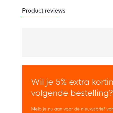
Product reviews
Wil je 5% extra korti
volgende bestelling?
Meld je nu aan voor de nieuwsbrief va