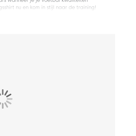
rs wanneer je je voetbal kwaliteiten
hirt nu en kom in stijl naar de training!
n standaard pasvorm en sluit goed aan op het
e mee tijdens het sporten.
t van 100% polyester. Dit materiaal is voorzien
 dat het zweet snel wordt afgevoerd. Hierdoor
 trainen.