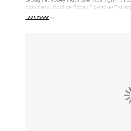
Draag het Robey Playmaker Trainingsshirt Paa
aanscherp. Haal de Robey Playmaker Trainingss
Lees meer
Pasvorm
Het Robey Playmaker Trainingsshirt heeft ee
bovenlijf. Het lichte materiaal beweegt met j
Materiaal
Het Robey Playmaker Trainingsshirt is gemaak
van de BeyDry technologie, wat ervoor zorgt
blijf je altijd droog en comfortabel tijdens het