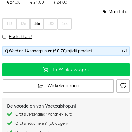
€ 24,00
€ 24,00
€ 24,00
Maattabel
116
128
140
152
164
Bedrukken?
Verdien 14 spaarpunten (€ 0,70) bij dit product
In Winkelwagen
Winkelvoorraad
De voordelen van Voetbalshop.nl
Gratis verzending* vanaf 49 euro
Gratis retourneren* (60 dagen)