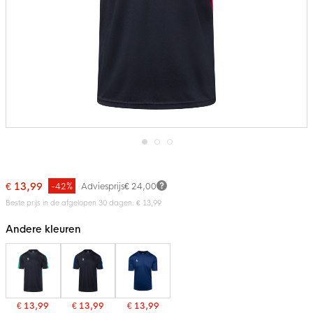
Ga
naar
het
€ 13,99
-42%
Adviesprijs
€ 24,00
begin
van
Beste prijs in de afgelopen 30 dagen: € 13,99
de
afbeeldingen-
Andere kleuren
gallerij
€ 13,99
€ 13,99
€ 13,99