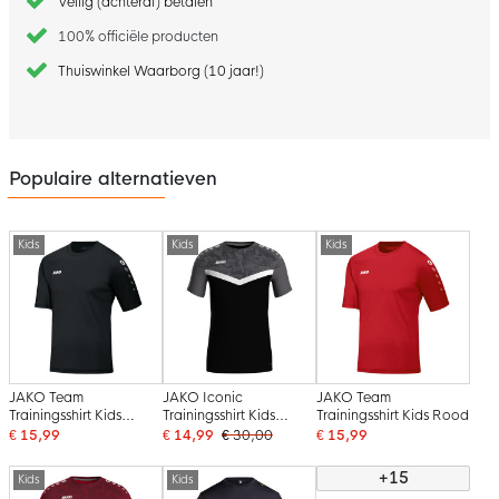
Veilig (achteraf) betalen
100% officiële producten
Thuiswinkel Waarborg (10 jaar!)
Populaire alternatieven
Kids
Kids
Kids
JAKO Team
JAKO Iconic
JAKO Team
Trainingsshirt Kids
Trainingsshirt Kids
Trainingsshirt Kids Rood
Zwart
Zwart
€ 15,99
€ 14,99
€ 30,00
€ 15,99
+15
Kids
Kids