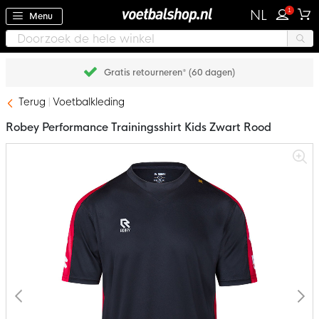
1
NL
Menu
Gratis retourneren* (60 dagen)
Terug
Voetbalkleding
Robey Performance Trainingsshirt Kids Zwart Rood
Ga
naar
het
einde
van
de
afbeeldingen-
gallerij