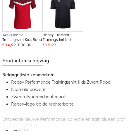
JAKO Iconic
Robey Crossbar
Trainingsshirt Kids Rood
Trainingsshirt Kids
Zwart
€ 14,99
€ 30,00
€ 19,99
Productomschrijving
Belangrijkste kenmerken:
Robey Performance Trainingsshirt Kids Zwart Rood
Normale pasvorm
Zweetafvoerend materiaal
Robey-logo op de rechterborst
Ontdek de nieuwe Performance-collectie en train als een prof
in dit trainingsshirt.
Lees meer