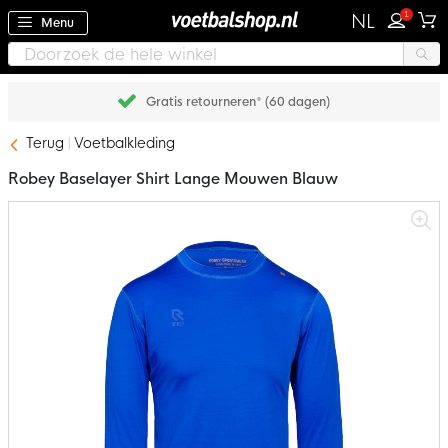
1
NL
Menu
Gratis retourneren* (60 dagen)
Terug
Voetbalkleding
Robey Baselayer Shirt Lange Mouwen Blauw
Ga
naar
het
einde
van
de
afbeeldingen-
gallerij