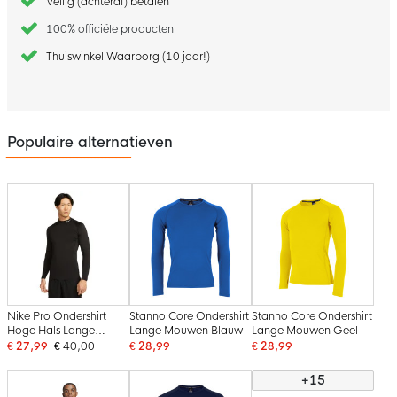
Veilig (achteraf) betalen
100% officiële producten
Thuiswinkel Waarborg (10 jaar!)
Populaire alternatieven
Nike Pro Ondershirt
Stanno Core Ondershirt
Stanno Core Ondershirt
Hoge Hals Lange
Lange Mouwen Blauw
Lange Mouwen Geel
Mouwen Zwart Wit
€ 27,99
€ 40,00
€ 28,99
€ 28,99
+15