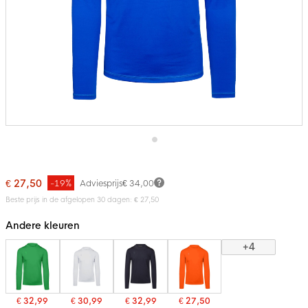
Ga
naar
het
€ 27,50
-19%
Adviesprijs
€ 34,00
begin
van
Beste prijs in de afgelopen 30 dagen: € 27,50
de
afbeeldingen-
Andere kleuren
gallerij
+4
€ 32,99
€ 30,99
€ 32,99
€ 27,50