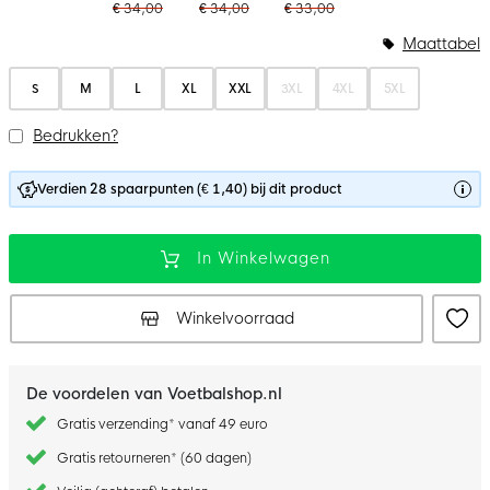
€ 34,00
€ 34,00
€ 33,00
Maattabel
S
M
L
XL
XXL
3XL
4XL
5XL
Bedrukken?
Verdien 28 spaarpunten (€ 1,40) bij dit product
In Winkelwagen
Winkelvoorraad
De voordelen van Voetbalshop.nl
Gratis verzending* vanaf 49 euro
Gratis retourneren* (60 dagen)