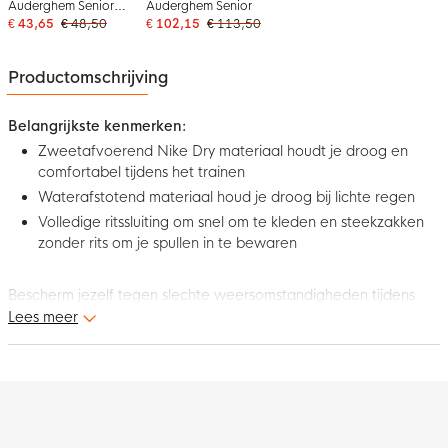
Auderghem Senior
Auderghem Senior
Navy
€ 43,65
€ 48,50
€ 102,15
€ 113,50
Productomschrijving
Belangrijkste kenmerken:
Zweetafvoerend Nike Dry materiaal houdt je droog en
comfortabel tijdens het trainen
Waterafstotend materiaal houd je droog bij lichte regen
Volledige ritssluiting om snel om te kleden en steekzakken
zonder rits om je spullen in te bewaren
Bescherm jezelf tegen slechte weersomstandigheden tijdens
het trainen met dit Rain Jacket Players RU Auderghem Senior
Lees meer
Red. Geen regen of wind houd jou meer tegen om alles uit
jezelf te halen.
Pasvorm
Het RU Auderghem regenjack heeft een standaard pasvorm,
waarvan de mouwen goed aansluiten op je armen. Dat zorgt