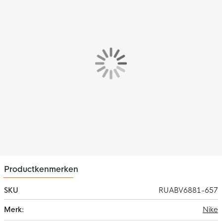
voor een relaxed en soepel gevoel.
Materiaal
Het regenjack is gemaakt van
100% polyester met minstens
75% gerecycled polyestervezels
. Dit materiaal is voorzien van
de Nike Dri-FIT technologie, wat ervoor zorgt dat zweet wordt
afgevoerd naar de bovenste laag van het jack. Hierdoor blijf je
droog en comfortabel tijdens het trainen. Het waterafstotende
materiaal beschermt je tegen lichte regen.
Opties
In het jack zitten twee steekzakken zonder rits, waarin je spullen
kunt opbergen. Deze zullen veilig en droog blijven door de
mesh voering.
Productkenmerken
SKU
RUABV6881-657
Meer
Nike
informatie