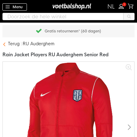
1
NL
Menu
Gratis retourneren* (60 dagen)
Terug
RU Auderghem
Rain Jacket Players RU Auderghem Senior Red
Ga
naar
het
einde
van
de
afbeeldingen-
gallerij