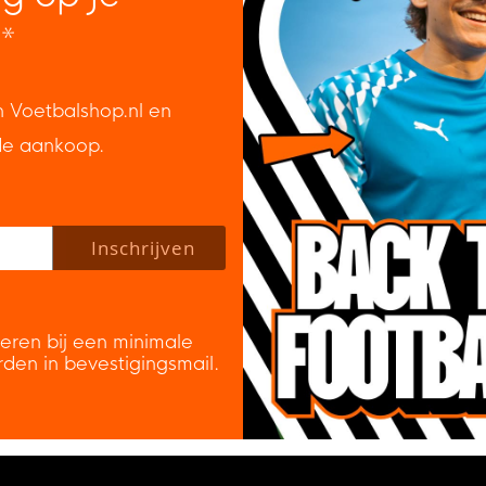
*
n Voetbalshop.nl en
de aankoop.
 policy to subscribe to our newsletter.
Inschrijven
veren bij een minimale
rden in bevestigingsmail.