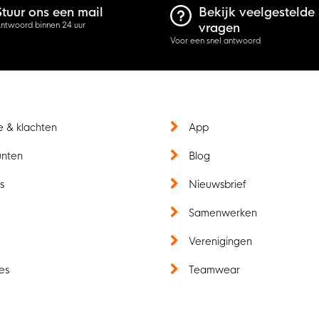
Stuur ons een mail
Bekijk veelgestelde
ntwoord binnen 24 uur
vragen
Voor een snel antwoord
e & klachten
App
unten
Blog
s
Nieuwsbrief
t
Samenwerken
Verenigingen
es
Teamwear