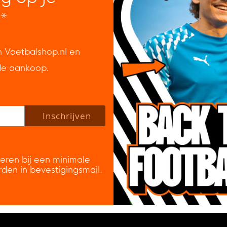
*
n Voetbalshop.nl en
de aankoop.
 policy to subscribe to our newsletter.
Inschrijven
veren bij een minimale
rden in bevestigingsmail.