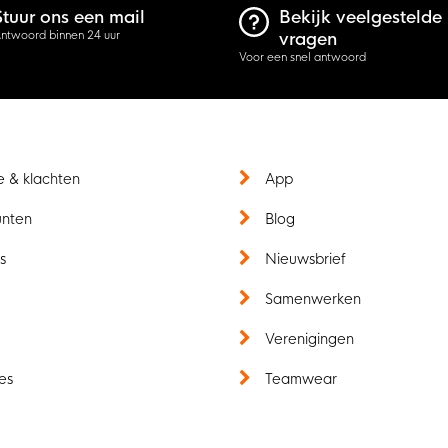
Stuur ons een mail
Bekijk veelgestelde
ntwoord binnen 24 uur
vragen
Voor een snel antwoord
e & klachten
App
unten
Blog
s
Nieuwsbrief
t
Samenwerken
Verenigingen
es
Teamwear