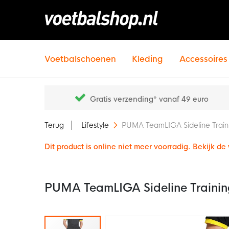
Voetbalschoenen
Kleding
Accessoires
Gratis verzending* vanaf 49 euro
Terug
Lifestyle
PUMA TeamLIGA Sideline Train
Dit product is online niet meer voorradig. Bekijk d
PUMA TeamLIGA Sideline Trainin
Ga
naar