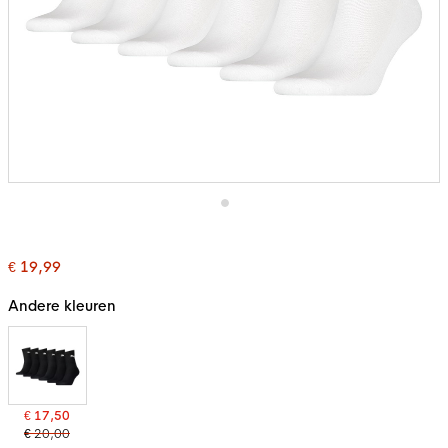
Ga
naar
het
€ 19,99
begin
van
de
Andere kleuren
afbeeldingen-
gallerij
€ 17,50
€ 20,00