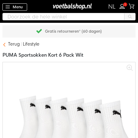
1
NL
Menu
Gratis retourneren* (60 dagen)
Terug
Lifestyle
PUMA Sportsokken Kort 6 Pack Wit
Ga
naar
het
einde
van
de
afbeeldingen-
gallerij