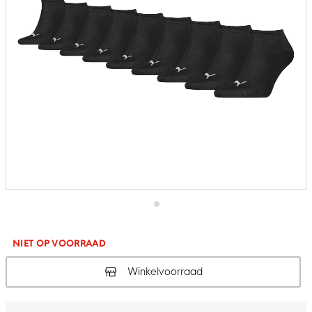
Ga
naar
het
NIET OP VOORRAAD
begin
van
Winkelvoorraad
de
afbeeldingen-
gallerij