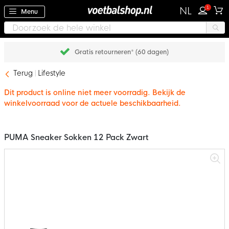
1
NL
Menu
Gratis retourneren* (60 dagen)
Terug
Lifestyle
Dit product is online niet meer voorradig. Bekijk de
winkelvoorraad voor de actuele beschikbaarheid.
PUMA Sneaker Sokken 12 Pack Zwart
Ga
naar
het
einde
van
de
afbeeldingen-
gallerij