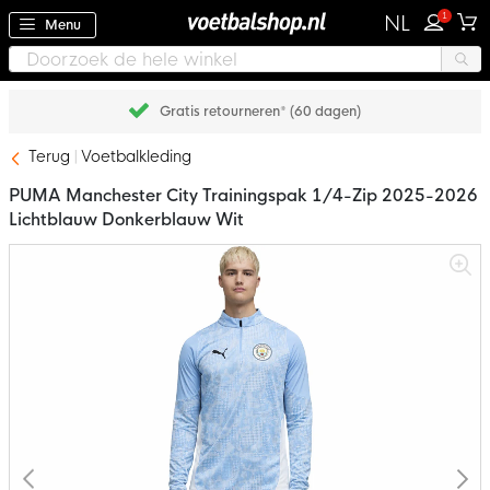
1
NL
Menu
Gratis retourneren* (60 dagen)
Terug
Voetbalkleding
PUMA Manchester City Trainingspak 1/4-Zip 2025-2026
Lichtblauw Donkerblauw Wit
Ga
naar
het
einde
van
de
afbeeldingen-
gallerij