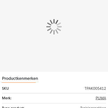
pasvorm wat zorgt voor een slank gevoel.
Kenmerken
De Manchester City trainingstrui heeft een 1/4-zip rits
waarmee je zelf de warmte kunt regelen. De trainingsbroek is
voorzien van ritszakken waarin je veilig je spullen kunt
meenemen. Dankzij de enkelritsen kun je gemakkelijk en snel
omkleden.
Materiaal
Het PUMA trainingspak is gemaakt van 100%
gerecycled
polyester
, exclusief versieringen en decoraties, als stap richting
een betere toekomst. Blijf zweetvrij door de zweetafvoerende
dryCELL technologie.
Productkenmerken
SKU
TPAK005412
Meer
PUMA
informatie