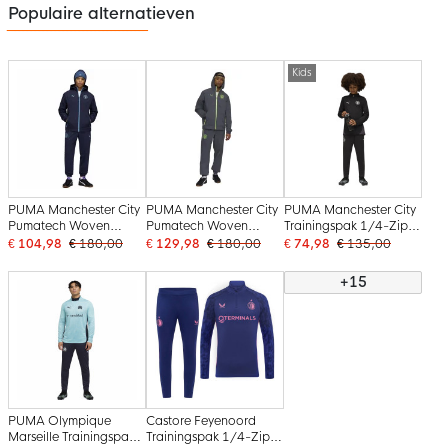
Populaire alternatieven
Kids
PUMA Manchester City
PUMA Manchester City
PUMA Manchester City
Pumatech Woven
Pumatech Woven
Trainingspak 1/4-Zip
Trainingspak Hooded
Trainingspak 2025-
2025-2026 Kids Zwart
€ 104,98
€ 180,00
€ 129,98
€ 180,00
€ 74,98
€ 135,00
Full-Zip 2025-2026
2026 Grijs Groen
Zilver
Donkerblauw
+15
Lichtblauw
PUMA Olympique
Castore Feyenoord
Marseille Trainingspak
Trainingspak 1/4-Zip