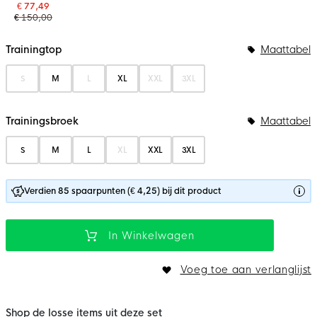
€ 77,49
€ 150,00
Bundelopties
Trainingtop
Maattabel
S
M
L
XL
XXL
3XL
Trainingsbroek
Maattabel
S
M
L
XL
XXL
3XL
Verdien 85 spaarpunten (€ 4,25) bij dit product
In Winkelwagen
Voeg toe aan verlanglijst
Shop de losse items uit deze set