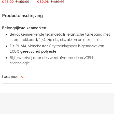
1/4-Zip 2025-2026
2025-2026
€ 75,00
€ 150,00
€ 89,98
€ 160,00
Lichtblauw
Donkerblauw Roze
Donkerblauw Wit
Productomschrijving
Belangrijkste kenmerken:
Bevat kenmerkende teamdetails, elastische tailleband met
intern trekkoord, 1/4-zip rits, ritszakken en enkelritsen
Dit PUMA Manchester City trainingspak is gemaakt van
100%
gerecycled polyester
Blijf zweetvrij door de zweetafvoerende dryCELL
technologie
Maak je klaar voor het Etihad Stadium in dit PUMA Manchester
Lees meer
City Trainingspak 1/4-Zip 2025-2026 Lichtblauw Donkerblauw
Wit. De kenmerkende teamdetails laten zien dat je fan bent van
de Engelse club. Toon nu je trots voor de Cityzens met dit gave
Manchester City trainingspak!
Pasvorm
Het PUMA Manchester City trainingspak heeft een slim-fit