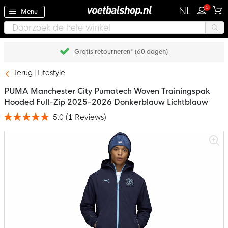
1
NL
Menu
Gratis retourneren* (60 dagen)
Terug
Lifestyle
PUMA Manchester City Pumatech Woven Trainingspak
Hooded Full-Zip 2025-2026 Donkerblauw Lichtblauw
5.0
(
1
Reviews
)
Waardering:
100
100
% of
Ga
naar
het
einde
van
de
afbeeldingen-
gallerij