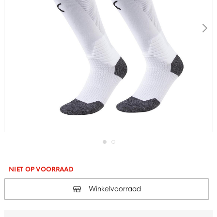
Ga
naar
het
NIET OP VOORRAAD
begin
van
Winkelvoorraad
de
afbeeldingen-
gallerij