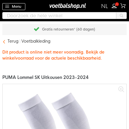
1
NL
Menu
Gratis retourneren* (60 dagen)
Terug
Voetbalkleding
Dit product is online niet meer voorradig. Bekijk de
winkelvoorraad voor de actuele beschikbaarheid.
PUMA Lommel SK Uitkousen 2023-2024
Ga
naar
het
einde
van
de
afbeeldingen-
gallerij