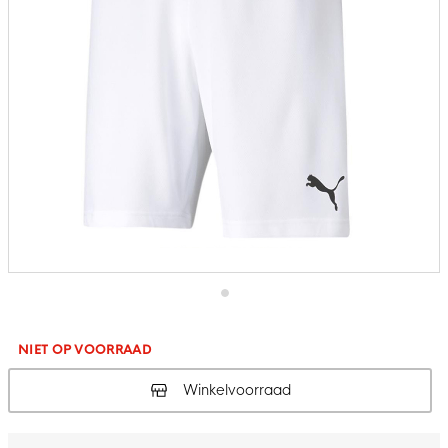
Ga
naar
het
NIET OP VOORRAAD
begin
van
Winkelvoorraad
de
afbeeldingen-
gallerij