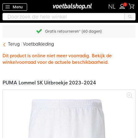
1
NL
Menu
Gratis retourneren* (60 dagen)
Terug
Voetbalkleding
Dit product is online niet meer voorradig. Bekijk de
winkelvoorraad voor de actuele beschikbaarheid.
PUMA Lommel SK Uitbroekje 2023-2024
Ga
naar
het
einde
van
de
afbeeldingen-
gallerij