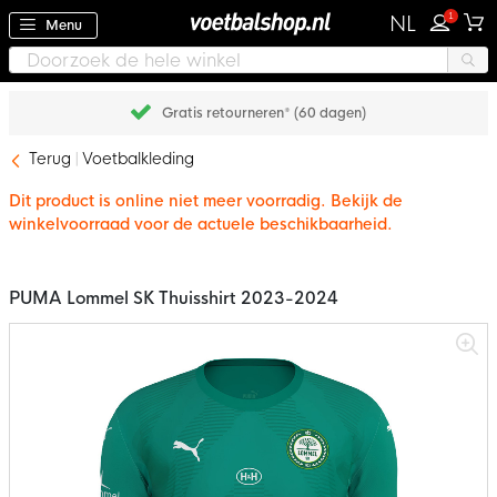
1
NL
Menu
Gratis retourneren* (60 dagen)
Terug
Voetbalkleding
Dit product is online niet meer voorradig. Bekijk de
winkelvoorraad voor de actuele beschikbaarheid.
PUMA Lommel SK Thuisshirt 2023-2024
Ga
naar
het
einde
van
de
afbeeldingen-
gallerij