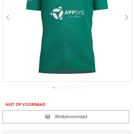
Ga
naar
het
NIET OP VOORRAAD
begin
van
Winkelvoorraad
de
afbeeldingen-
gallerij