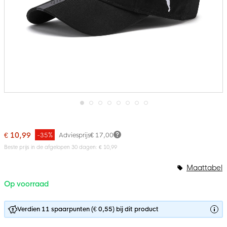
Ga
naar
het
€ 10,99
-35%
Adviesprijs
€ 17,00
begin
van
Beste prijs in de afgelopen 30 dagen: € 10,99
de
afbeeldingen-
Maattabel
gallerij
Op voorraad
Verdien 11 spaarpunten (€ 0,55) bij dit product