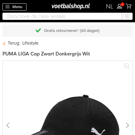
1
NL
Menu
Achteraf betalen met Klarna
Terug
Lifestyle
PUMA LIGA Cap Zwart Donkergrijs Wit
Ga
naar
het
einde
van
de
afbeeldingen-
gallerij