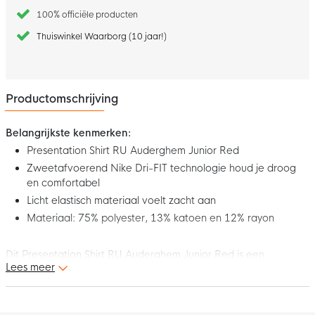
100% officiële producten
Thuiswinkel Waarborg (10 jaar!)
Productomschrijving
Belangrijkste kenmerken:
Presentation Shirt RU Auderghem Junior Red
Zweetafvoerend Nike Dri-FIT technologie houd je droog
en comfortabel
Licht elastisch materiaal voelt zacht aan
Materiaal: 75% polyester, 13% katoen en 12% rayon
Dit Presentation Shirt RU Auderghem Junior Red is een
Lees meer
voetbalessential voor buiten je training of wedstrijd. Het shirt
draagt comfortabel en is perfect om te dragen als je naar de
club gaat. Haal nu het Presentation Shirt RU Auderghem Junior
Red!