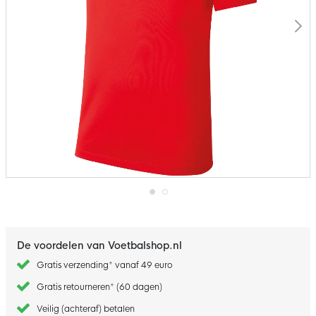
Ga
naar
het
begin
De voordelen van Voetbalshop.nl
van
de
Gratis verzending* vanaf 49 euro
afbeeldingen-
gallerij
Gratis retourneren* (60 dagen)
Veilig (achteraf) betalen