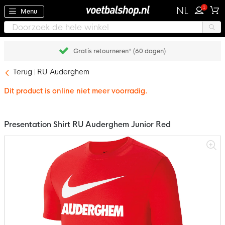
1
NL
Menu
Gratis retourneren* (60 dagen)
Terug
RU Auderghem
Dit product is online niet meer voorradig.
Presentation Shirt RU Auderghem Junior Red
Ga
naar
het
einde
van
de
afbeeldingen-
gallerij