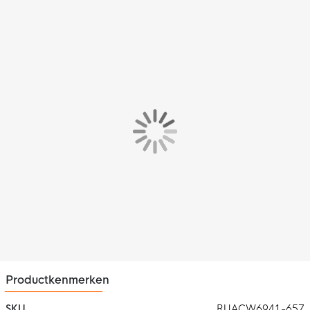
Pasvorm
Het Presentation Shirt RU Auderghem Junior Red heeft een
standaard pasvorm voor een relaxed gevoel. Het lichte
materiaal beweegt lekker met je mee.
Materiaal
Het Nike Park t-shirt is gemaakt van licht en elastisch materiaal
en bestaat uit 75% polyester, 13% katoen en 12% rayon. Dit
materiaal is voorzien van de Nike Dri-FIT technologie. Dit zorgt
ervoor dat zweet wordt afgevoerd naar de bovenste laag van
de kleding, waardoor je droog blijft tijdens het sporten.
Productkenmerken
SKU
RUACW6941-657