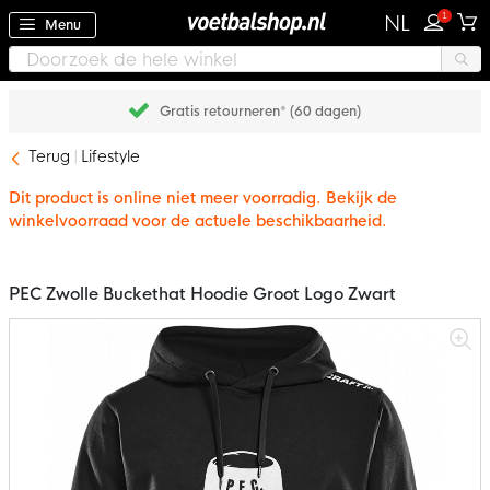
1
NL
Menu
Gratis retourneren* (60 dagen)
Terug
Lifestyle
Dit product is online niet meer voorradig. Bekijk de
winkelvoorraad voor de actuele beschikbaarheid.
PEC Zwolle Buckethat Hoodie Groot Logo Zwart
Ga
naar
het
einde
van
de
afbeeldingen-
gallerij