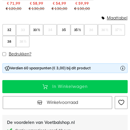
€ 71,99
€ 58,99
€ 54,99
€ 59,99
€ 120,00
€ 130,00
€ 130,00
€ 130,00
Maattabel
32
33
33 ½
34
35
35 ½
36
36 ½
37 ½
38
38 ½
Bedrukken?
Verdien 60 spaarpunten (€ 3,00) bij dit product
In Winkelwagen
Winkelvoorraad
De voordelen van Voetbalshop.nl