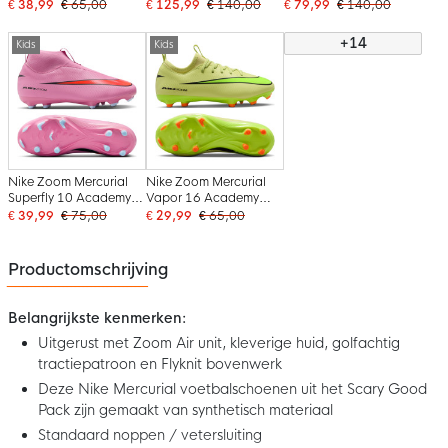
Gras / Kunstgras
Voetbalschoenen (FG)
Kunstgras
€ 38,99
€ 65,00
€ 125,99
€ 140,00
€ 79,99
€ 140,00
Voetbalschoenen (MG)
Kids Felroze Wit Zwart
Voetbalschoenen (MG)
Kids Roze Felrood
Kids Bordeauxrood
+14
Kids
Kids
Lichtblauw
Zilver Oranje
Nike Zoom Mercurial
Nike Zoom Mercurial
Superfly 10 Academy
Vapor 16 Academy
Gras / Kunstgras
Gras / Kunstgras
€ 39,99
€ 75,00
€ 29,99
€ 65,00
Voetbalschoenen (MG)
Voetbalschoenen (MG)
Kids Roze Felrood
Kids Geel Neongeel
Lichtblauw
Oranje
Productomschrijving
Belangrijkste kenmerken:
Uitgerust met Zoom Air unit, kleverige huid, golfachtig
tractiepatroon en Flyknit bovenwerk
Deze Nike Mercurial voetbalschoenen uit het Scary Good
Pack zijn gemaakt van synthetisch materiaal
Standaard noppen / vetersluiting