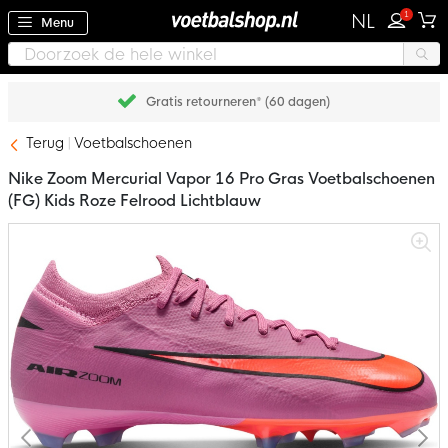
1
NL
Menu
Achteraf betalen met Klarna
Terug
Voetbalschoenen
Nike Zoom Mercurial Vapor 16 Pro Gras Voetbalschoenen
(FG) Kids Roze Felrood Lichtblauw
Ga
naar
het
einde
van
de
afbeeldingen-
gallerij