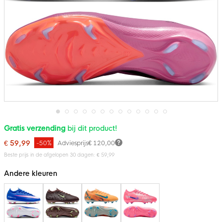
Ga
Gratis verzending
bij dit product!
naar
het
€ 59,99
-50%
Adviesprijs
€ 120,00
begin
van
Beste prijs in de afgelopen 30 dagen: € 59,99
de
afbeeldingen-
Andere kleuren
gallerij