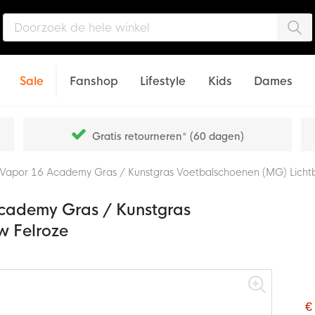
Zo
Sale
Fanshop
Lifestyle
Kids
Dames
Gratis retourneren* (60 dagen)
 Vapor 16 Academy Gras / Kunstgras Voetbalschoenen (MG) Licht
cademy Gras / Kunstgras
w Felroze
€