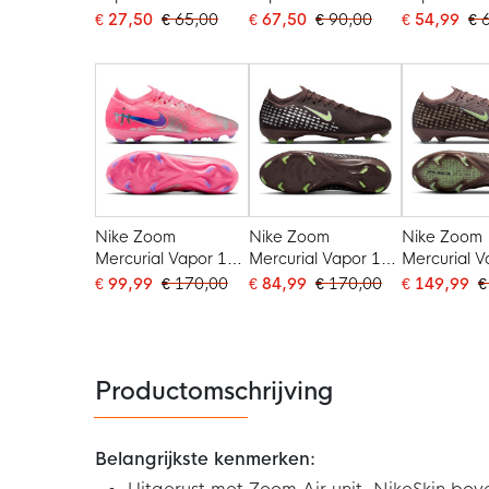
/ Kunstgras
Gras / Kunstgras
/ Kunstgras
€ 27,50
€ 65,00
€ 67,50
€ 90,00
€ 54,99
€ 
Voetbalschoenen
Voetbalschoenen
Voetbalsch
(MG) Blauw Wit
(MG) Felroze Wit
(MG) Felro
Felroze
Zwart
Zwart
Nike Zoom
Nike Zoom
Nike Zoom
Mercurial Vapor 16
Mercurial Vapor 16
Mercurial V
Vinicius Júnior Pro
Mbappé Pro Gras
Mbappé Eli
€ 99,99
€ 170,00
€ 84,99
€ 170,00
€ 149,99
€
Gras
Voetbalschoenen
Voetbalsch
Voetbalschoenen
(FG) Bruin Neongeel
(FG) Bruin
(FG) Felroze Paars
Zilver
Zilver
Zilver
Productomschrijving
Belangrijkste kenmerken: