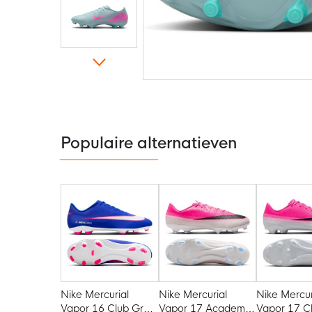
Ga
naar
het
begin
van
de
Populaire alternatieven
afbeeldingen-
gallerij
Nike Mercurial
Nike Mercurial
Nike Mercur
Vapor 16 Club Gras
Vapor 17 Academy
Vapor 17 C