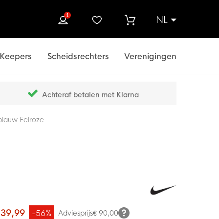
1
NL
ek
Keepers
Scheidsrechters
Verenigingen
Achteraf betalen met Klarna
blauw Felroze
 39,99
-56%
Adviesprijs
€ 90,00