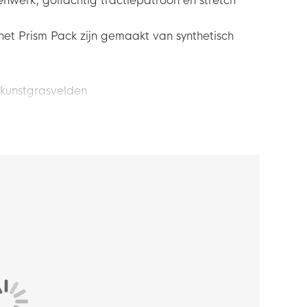
enwerk, golfachtig tractiepatroon en stretch
het Prism Pack zijn gemaakt van synthetisch
 kunstgrasvelden
rren van de game ook. Daarom zijn deze Nike
nstgras Voetbalschoenen (MG) Lichtblauw
gieën en verbeterde prestaties. Het geeft jou
e gevoel dat nodig is om door de achterlijn te
 Mercurial die ooit is gemaakt, omdat jij
t smalle voeten.