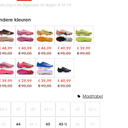
ste prijs in de afgelopen 30 dagen: € 39,99
ndere kleuren
€ 48,99
€ 40,99
€ 46,99
€ 49,99
€ 39,99
€ 95,00
€ 90,00
€ 95,00
€ 95,00
€ 90,00
€ 39,99
€ 29,99
€ 39,99
€ 40,99
€ 95,00
€ 90,00
€ 90,00
€ 90,00
Maattabel
38 ½
39
40
40 ½
41
42
42 ½
43
44
44 ½
45
45 ½
46
47