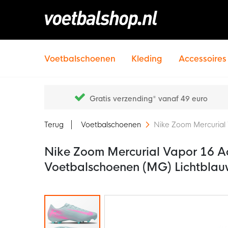
Voetbalschoenen
Kleding
Accessoires
Gratis verzending* vanaf 49 euro
Terug
Voetbalschoenen
Nike Zoom Mercurial
Nike Zoom Mercurial Vapor 16 A
Voetbalschoenen (MG) Lichtblau
Ga
naar
het
einde