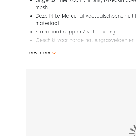
Uitgerust met Zoom Air unit, NikeSkin bov
mesh
Deze Nike Mercurial voetbalschoenen uit 
materiaal
Standaard noppen / vetersluiting
Geschikt voor harde natuurgrasvelden en
Lees meer
Geobsedeerd door snelheid? De grootste ste
Zoom Mercurial Vapor 16 Academy Gras / Ku
Felroze ontworpen met geavanceerde technolo
en de snelste spelers in de sport het stuwend
breken. Het resultaat is de meest responsieve
grootsheid eist van jezelf en je schoenen!
Pasvorm – hoe valt deze schoen?
De Nike Mercurial is geschikt voor spelers me
Zoom Air unit