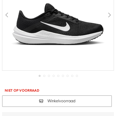
Ga
naar
het
NIET OP VOORRAAD
begin
van
Winkelvoorraad
de
afbeeldingen-
gallerij