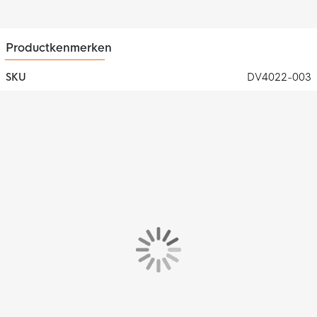
een run.
Geschikt voor elke ondergrond
Productkenmerken
De Nike schoenen hebben aan de voorkant een overlay, zo'n
lipje op de neus. Het zorgt voor extra robuustheid. Hierdoor kun
SKU
DV4022-003
je op alle ondergronden uit de voeten met deze Nike
hardloopschoenen.