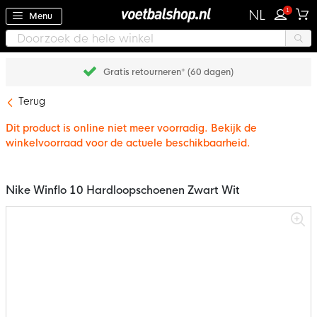
1
NL
Menu
Gratis retourneren* (60 dagen)
Terug
Dit product is online niet meer voorradig. Bekijk de
winkelvoorraad voor de actuele beschikbaarheid.
Nike Winflo 10 Hardloopschoenen Zwart Wit
Ga
naar
het
einde
van
de
afbeeldingen-
gallerij