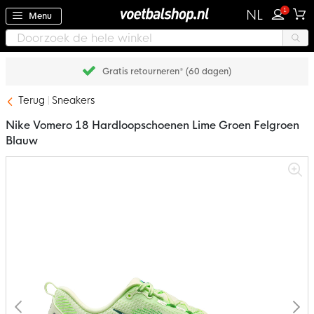
1
NL
Menu
Gratis retourneren* (60 dagen)
Terug
Sneakers
Nike Vomero 18 Hardloopschoenen Lime Groen Felgroen
Blauw
Ga
naar
het
einde
van
de
afbeeldingen-
gallerij