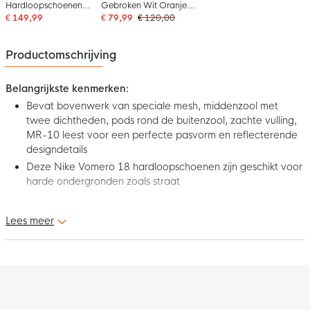
Hardloopschoenen
Gebroken Wit Oranje
Zwart Wit Grijs Zilver
Geel Zwart
€ 149,99
€ 79,99
€ 120,00
Productomschrijving
Belangrijkste kenmerken:
Bevat bovenwerk van speciale mesh, middenzool met
twee dichtheden, pods rond de buitenzool, zachte vulling,
MR-10 leest voor een perfecte pasvorm en reflecterende
designdetails
Deze Nike Vomero 18 hardloopschoenen zijn geschikt voor
harde ondergronden zoals straat
Maximale demping in deze Nike Vomero 18 Hardloopschoenen
Lees meer
Lime Groen Felgroen Blauw zorgt voor een comfortabel gevoel
tijdens je dagelijkse run. De zachtste, meest dempende schoen
heeft licht ZoomX foam bovenop responsief ReactX foam in de
middenzool. Bovendien zorgt een vernieuwd profiel voor een
soepele overgang van hak naar teen. Maak je outfit compleet
met deze gave Nike hardloopschoenen!