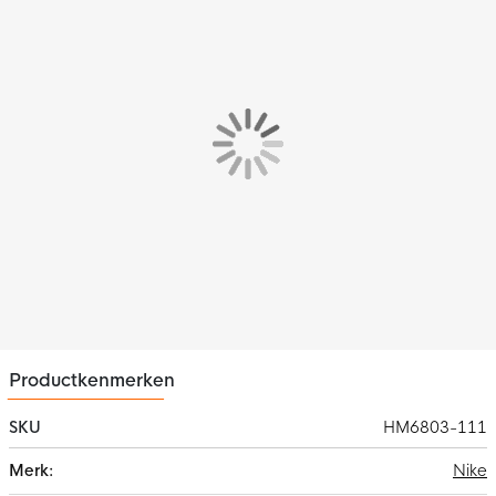
Wat is er nieuw?
De nieuwe gestapelde middenzool met premium ZoomX
bovenop ReactX foam zorgt voor extra demping en comfort.
Productkenmerken
SKU
HM6803-111
Meer
Nike
informatie