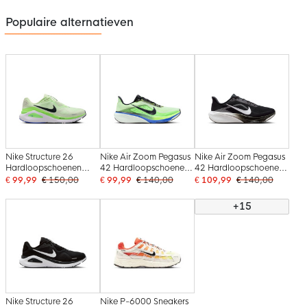
Populaire alternatieven
Nike Structure 26
Nike Air Zoom Pegasus
Nike Air Zoom Pegasus
Hardloopschoenen
42 Hardloopschoenen
42 Hardloopschoenen
Lime Groen Felgroen
Neongroen Zwart
Zwart Wit Photon Dust
€ 99,99
€ 150,00
€ 99,99
€ 140,00
€ 109,99
€ 140,00
Blauw Zwart
Blauw
+15
Nike Structure 26
Nike P-6000 Sneakers