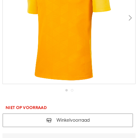
Ga
naar
het
NIET OP VOORRAAD
begin
van
Winkelvoorraad
de
afbeeldingen-
gallerij