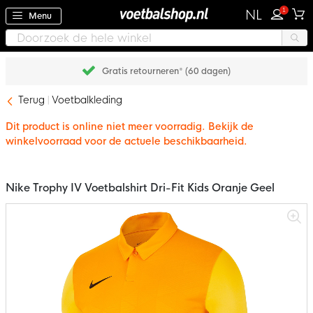
1
NL
Menu
Gratis retourneren* (60 dagen)
Terug
Voetbalkleding
Dit product is online niet meer voorradig. Bekijk de
winkelvoorraad voor de actuele beschikbaarheid.
Nike Trophy IV Voetbalshirt Dri-Fit Kids Oranje Geel
Ga
naar
het
einde
van
de
afbeeldingen-
gallerij