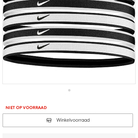
Ga
naar
het
NIET OP VOORRAAD
begin
van
Winkelvoorraad
de
afbeeldingen-
gallerij