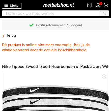
1
NL
Menu
Gratis retourneren* (60 dagen)
Terug
Dit product is online niet meer voorradig. Bekijk de
winkelvoorraad voor de actuele beschikbaarheid.
Nike Tipped Swoosh Sport Haarbanden 6-Pack Zwart Wit
Ga
naar
het
einde
van
de
afbeeldingen-
gallerij