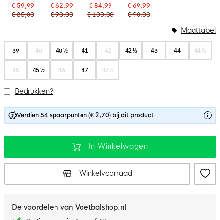
€ 59,99
€ 62,99
€ 84,99
€ 69,99
€ 85,00
€ 90,00
€ 100,00
€ 90,00
Maattabel
39
40
40 ½
41
42
42 ½
43
44
44 ½
45
45 ½
46
47
47 ½
Bedrukken?
Verdien 54 spaarpunten (€ 2,70) bij dit product
In Winkelwagen
Winkelvoorraad
De voordelen van Voetbalshop.nl