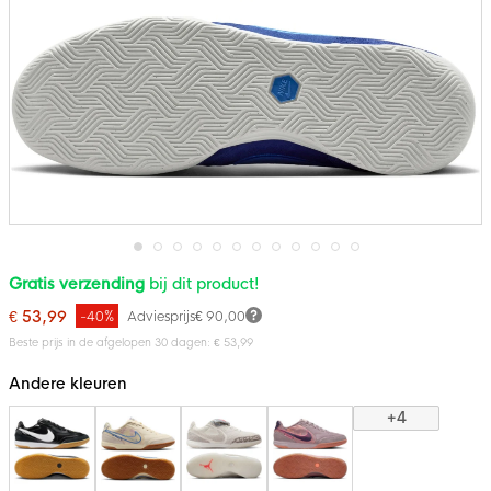
Ga
Gratis verzending
bij dit product!
naar
het
€ 53,99
-40%
Adviesprijs
€ 90,00
begin
van
Beste prijs in de afgelopen 30 dagen: € 53,99
de
afbeeldingen-
Andere kleuren
gallerij
+4