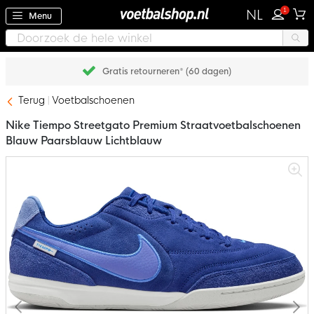
1
NL
Menu
Gratis retourneren* (60 dagen)
Terug
Voetbalschoenen
Nike Tiempo Streetgato Premium Straatvoetbalschoenen
Blauw Paarsblauw Lichtblauw
Ga
naar
het
einde
van
de
afbeeldingen-
gallerij