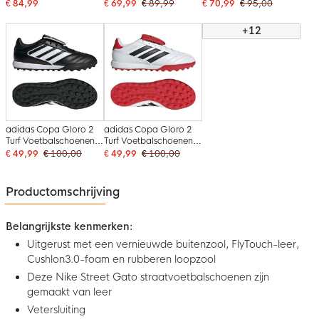
Zwart Wit Felgroen
(TF) Zwart Wit
Zwart Wit Zwart
€ 84,99
€ 69,99
€ 89,99
€ 70,99
€ 95,00
+12
adidas Copa Gloro 2
adidas Copa Gloro 2
Turf Voetbalschoenen
Turf Voetbalschoenen
(TF) Zwart Wit
(TF) Wit Rood Zwart
€ 49,99
€ 100,00
€ 49,99
€ 100,00
Productomschrijving
Belangrijkste kenmerken:
Uitgerust met een vernieuwde buitenzool, FlyTouch-leer,
Cushlon3.0-foam en rubberen loopzool
Deze Nike Street Gato straatvoetbalschoenen zijn
gemaakt van leer
Vetersluiting