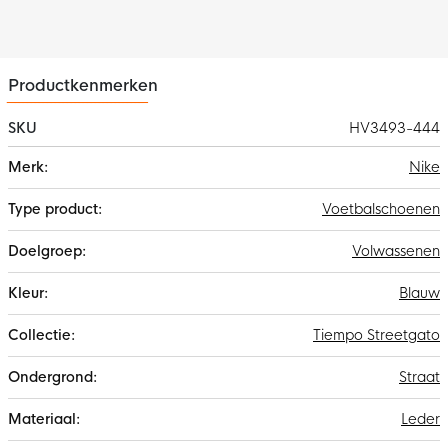
comfortabel lopen op ruw terrein. Het stroeve, dynamische
tractiepatroon biedt uitstekende grip op verschillende niet-
grasoppervlakken.
Productkenmerken
SKU
HV3493-444
Meer
Nike
informatie
Voetbalschoenen
Volwassenen
Blauw
Tiempo Streetgato
Straat
Leder