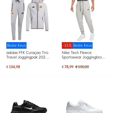
Beste Keus
-21%
Beste Keus
adidas FFK Curaçao Tiro
Nike Tech Fleece
Travel Joggingpak 2026-
Sportswear Joggingbroek
2028 Grijs
Lichtgrijs Zwart
€ 154,98
€ 78,99
€ 100,00