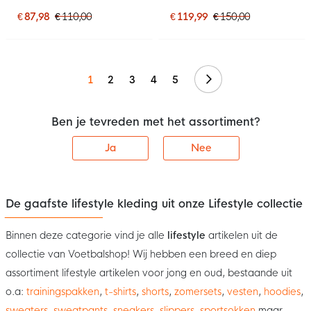
Joggingpak Zwart Wit
Zwart Oranje
€ 87,98
€ 110,00
€ 119,99
€ 150,00
Volgende
1
2
3
4
5
Ben je tevreden met het assortiment?
Ja
Nee
De gaafste lifestyle kleding uit onze Lifestyle collectie
Binnen deze categorie vind je alle
lifestyle
artikelen uit de
collectie van Voetbalshop! Wij hebben een breed en diep
assortiment lifestyle artikelen voor jong en oud, bestaande uit
o.a:
trainingspakken
,
t-shirts
,
shorts
,
zomersets
,
vesten
,
hoodies
,
sweaters
,
sweatpants
,
sneakers
,
slippers
,
sportsokken
maar