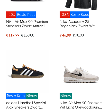
-20%
Beste Keus
-33%
Beste Keus
Nike Air Max 90 Premium
Nike Academy 25
Sneakers Zwart Antraciet
Regenjack Zwart Wit
Donkerblauw Geel
€ 119,99
€ 150,00
€ 46,99
€ 70,00
Beste Keus
Nieuw
Nieuw
adidas Handball Spezial
Nike Air Max 90 Sneakers
Ajax Sneakers Zwart
Wit Licht Orewoodbruin