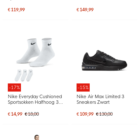
Oranje Wit
Zwart
€ 119,99
€ 149,99
-17%
-15%
Nike Everyday Cushioned
Nike Air Max Limited 3
Sportsokken Halfhoog 3-
Sneakers Zwart
Pack Wit Zwart
€ 14,99
€ 18,00
€ 109,99
€ 130,00