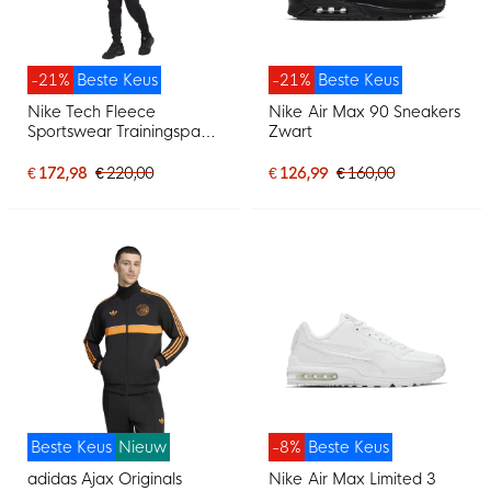
-21%
Beste Keus
-21%
Beste Keus
Nike Tech Fleece
Nike Air Max 90 Sneakers
Sportswear Trainingspak
Zwart
Zwart Lichtgrijs
€ 172,98
€ 220,00
€ 126,99
€ 160,00
Beste Keus
Nieuw
-8%
Beste Keus
adidas Ajax Originals
Nike Air Max Limited 3