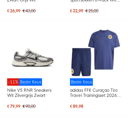
Zwart
€ 26,99
€ 43,00
€ 22,99
€ 25,00
-11%
Beste Keus
Beste Keus
Nike V5 RNR Sneakers
adidas FFK Curaçao Tiro
Wit Zilvergrijs Zwart
Travel Trainingsset 2026-
2028 Donkerblauw
€ 79,99
€ 90,00
€ 89,98