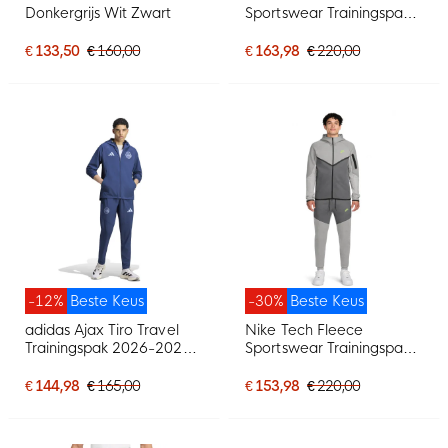
Donkergrijs Wit Zwart
Sportswear Trainingspak
Donkerblauw Zwart
€ 133,50
€ 160,00
€ 163,98
€ 220,00
-12%
Beste Keus
-30%
Beste Keus
adidas Ajax Tiro Travel
Nike Tech Fleece
Trainingspak 2026-2027
Sportswear Trainingspak
Donkerblauw Lichtblauw
Grijs Donkergrijs Felgroen
€ 144,98
€ 165,00
€ 153,98
€ 220,00