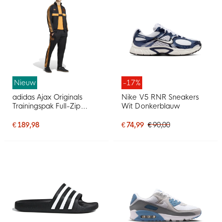
Nieuw
-17%
adidas Ajax Originals
Nike V5 RNR Sneakers
Trainingspak Full-Zip
Wit Donkerblauw
Zwart Oranje
€ 189,98
€ 74,99
€ 90,00