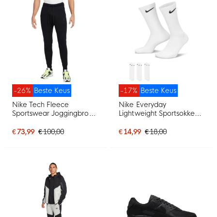
-26%
Beste Keus
-17%
Beste Keus
Nike Tech Fleece
Nike Everyday
Sportswear Joggingbroek
Lightweight Sportsokken
Zwart Donkergrijs
3-Pack Wit Zwart
€ 73,99
€ 100,00
€ 14,99
€ 18,00