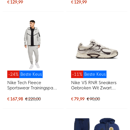
Mintgroen
Paars
€ 129,99
€ 129,99
-24%
Beste Keus
-11%
Beste Keus
Nike Tech Fleece
Nike V5 RNR Sneakers
Sportswear Trainingspak
Gebroken Wit Zwart
Lichtgrijs Zwart
Zilvergrijs
€ 167,98
€ 220,00
€ 79,99
€ 90,00