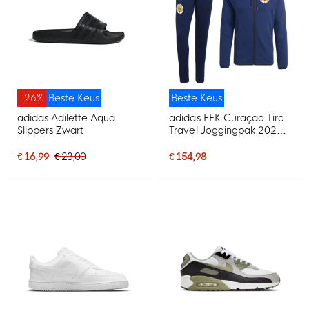
-26%
Beste Keus
Beste Keus
adidas Adilette Aqua
adidas FFK Curaçao Tiro
Slippers Zwart
Travel Joggingpak 2026-
2028 Donkerblauw
€ 16,99
€ 23,00
€ 154,98