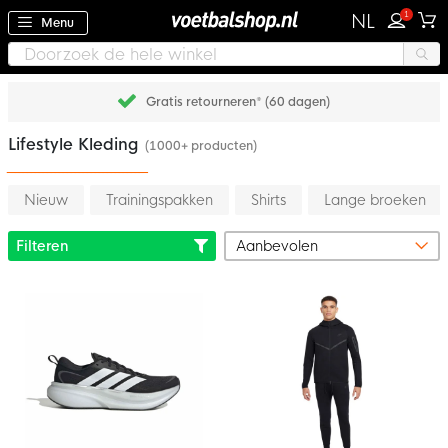
1
NL
Menu
Gratis retourneren* (60 dagen)
Lifestyle Kleding
(1000+ producten)
Nieuw
Trainingspakken
Shirts
Lange broeken
Filteren