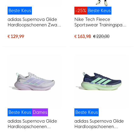
Beste Keus
-25%
Beste Keus
adidas Supernova Glide
Nike Tech Fleece
Hardloopschoenen Zwart
Sportswear Trainingspak
Wit
Zwart Donkergrijs
€ 129,99
€ 163,98
€ 220,00
Beste Keus
Dames
Beste Keus
adidas Supernova Glide
adidas Supernova Glide
Hardloopschoenen
Hardloopschoenen
Dames Zilvergrijs Paars
Donkerblauw Mintgroen