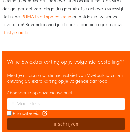
kledinglijn combineert sportieve functionaliteit met een strak
design, perfect voor dagelijks gebruik of je actieve levensstijl.
Bekijk de
PUMA Evostripe collectie
en ontdek jouw nieuwe
favorieten! Bovendien vind je de beste aanbiedingen in onze
lifestyle outlet
.
Wil je 5% extra korting op je volgende bestelling?*
Meld je nu aan voor de nieuwsbrief van Voetbalshop.nl en
ontvang 5% extra korting op je volgende aankoop.
Abonneer je op onze nieuwsbrief
Enter your email and accept the privacy policy to subscribe to 
Privacybeleid
Inschrijven