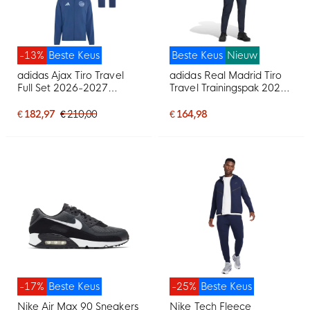
-13%
Beste Keus
Beste Keus
Nieuw
adidas Ajax Tiro Travel
adidas Real Madrid Tiro
Full Set 2026-2027
Travel Trainingspak 2026-
Donkerblauw Lichtblauw
2027 Donkerblauw Wit
€ 182,97
€ 210,00
€ 164,98
-17%
Beste Keus
-25%
Beste Keus
Nike Air Max 90 Sneakers
Nike Tech Fleece