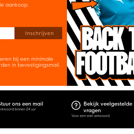
de aankoop.
 policy to subscribe to our newsletter.
Inschrijven
veren bij een minimale
rden in bevestigingsmail.
Stuur ons een mail
Bekijk veelgestelde
ntwoord binnen 24 uur
vragen
Voor een snel antwoord