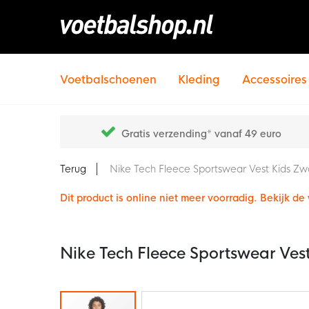
Voetbalschoenen
Kleding
Accessoires
Gratis verzending* vanaf 49 euro
Terug
Nike Tech Fleece Sportswear Vest Kids Zw
Dit product is online niet meer voorradig. Bekijk d
Nike Tech Fleece Sportswear Ves
Ga
naar