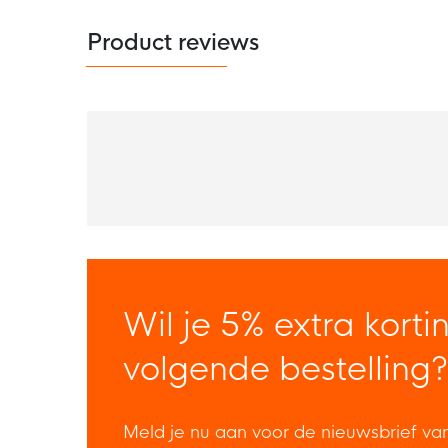
Product reviews
Wil je 5% extra korti
volgende bestelling?
Meld je nu aan voor de nieuwsbrief va