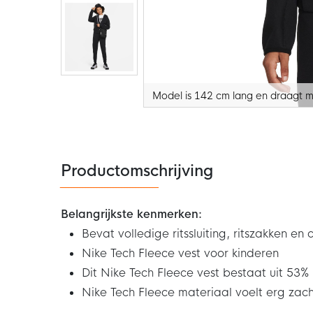
Model is 142 cm lang en draagt 
Ga
naar
het
begin
van
de
Productomschrijving
afbeeldingen-
gallerij
Belangrijkste kenmerken:
Bevat volledige ritssluiting, ritszakken en
Nike Tech Fleece vest voor kinderen
Dit Nike Tech Fleece vest bestaat uit 53%
Nike Tech Fleece materiaal voelt erg zac