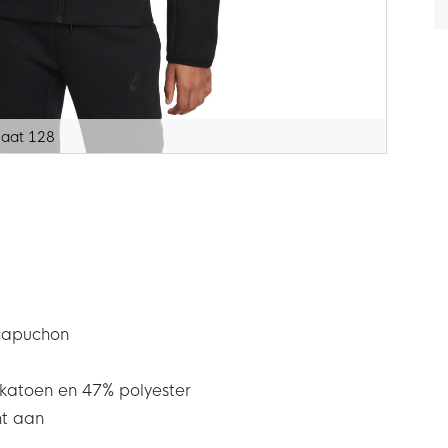
maat 128
 capuchon
 katoen en 47% polyester
ht aan