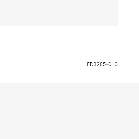
lyester. De premium, lichte fleece is glad aan
te zonder extra volume.
FD3285-010