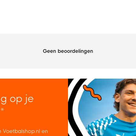
Geen beoordelingen
ng op je
*
n Voetbalshop.nl en