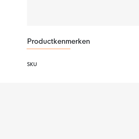
Het vest is gemaakt van 53% katoen en 47% po
de binnen- en buitenkant en biedt veel warm
Productkenmerken
SKU