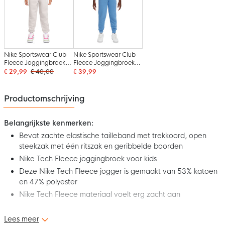
Nike Sportswear Club
Nike Sportswear Club
Fleece Joggingbroek
Fleece Joggingbroek
Kids Grijs Wit
Kids Blauw Wit
€ 29,99
€ 40,00
€ 39,99
Productomschrijving
Belangrijkste kenmerken:
Bevat zachte elastische tailleband met trekkoord, open
steekzak met één ritszak en geribbelde boorden
Nike Tech Fleece joggingbroek voor kids
Deze Nike Tech Fleece jogger is gemaakt van 53% katoen
en 47% polyester
Nike Tech Fleece materiaal voelt erg zacht aan
Lees meer
Deze nieuwe Nike Tech Fleece Sportswear Joggingbroek Kids