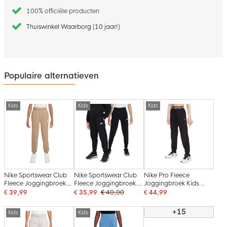
100% officiële producten
Thuiswinkel Waarborg (10 jaar!)
Populaire alternatieven
Kids
Kids
Kids
Nike Sportswear Club
Nike Sportswear Club
Nike Pro Fleece
Fleece Joggingbroek
Fleece Joggingbroek
Joggingbroek Kids
Kids Beige Wit
Kids Zwart Wit
Zwart Wit
€ 39,99
€ 35,99
€ 40,00
€ 44,99
+15
Kids
Kids