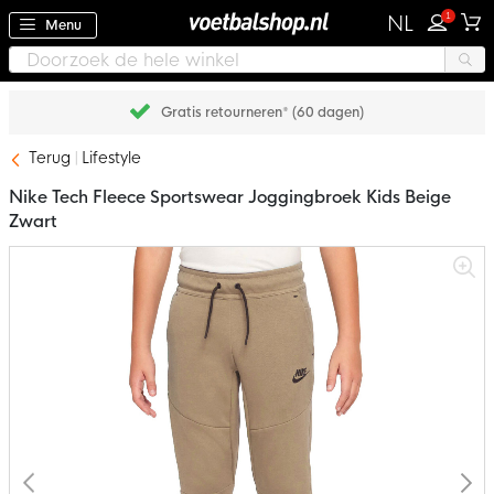
1
NL
Menu
Gratis retourneren* (60 dagen)
Terug
Lifestyle
Nike Tech Fleece Sportswear Joggingbroek Kids Beige
Zwart
Ga
naar
het
einde
van
de
afbeeldingen-
gallerij