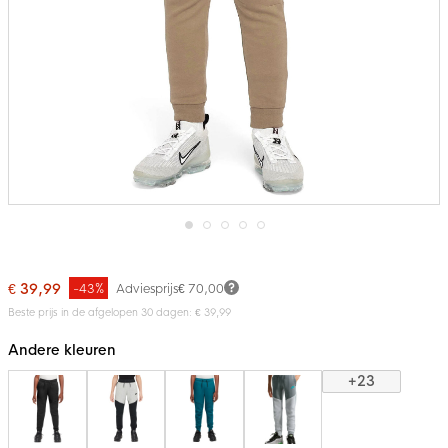
Ga
naar
het
€ 39,99
-43%
Adviesprijs
€ 70,00
begin
van
Beste prijs in de afgelopen 30 dagen: € 39,99
de
afbeeldingen-
Andere kleuren
gallerij
+23