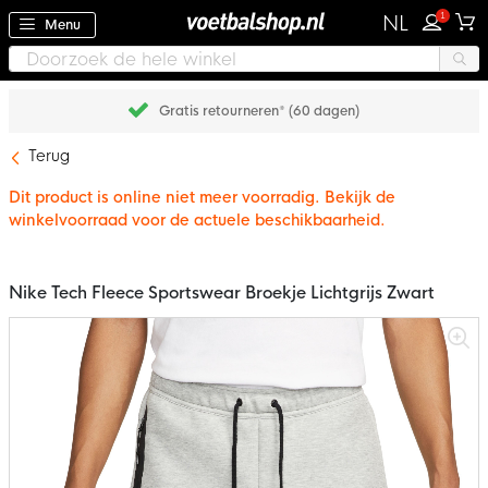
1
NL
Menu
Gratis retourneren* (60 dagen)
Terug
Dit product is online niet meer voorradig. Bekijk de
winkelvoorraad voor de actuele beschikbaarheid.
Nike Tech Fleece Sportswear Broekje Lichtgrijs Zwart
Ga
naar
het
einde
van
de
afbeeldingen-
gallerij