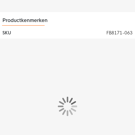
Er zijn zowel open steekzakken als een ritszak aanwezig. De
ritszak wordt afgewerkt met de bekende Nike Tech Fleece
taping.
Productkenmerken
Materiaal
SKU
FB8171-063
Het Nike Tech Fleece broekje is gemaakt van 53% katoen en
47% polyester. Het premium, lichte fleece materiaal is glad aan
de binnen- en buitenkant en biedt veel warmte zonder extra
volume.