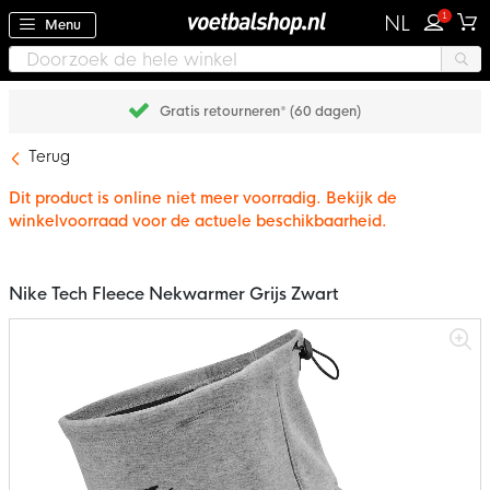
1
NL
Menu
Gratis retourneren* (60 dagen)
Terug
Dit product is online niet meer voorradig. Bekijk de
winkelvoorraad voor de actuele beschikbaarheid.
Nike Tech Fleece Nekwarmer Grijs Zwart
Ga
naar
het
einde
van
de
afbeeldingen-
gallerij