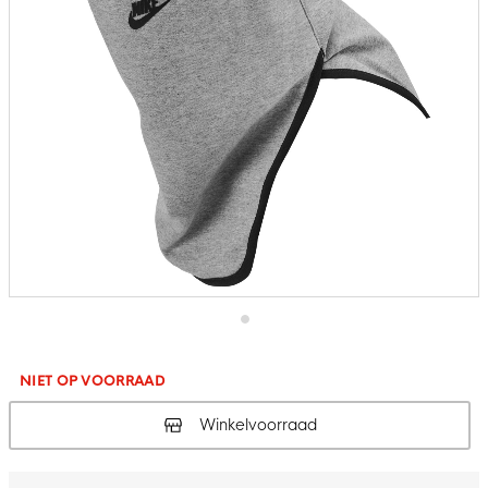
Ga
naar
het
NIET OP VOORRAAD
begin
van
Winkelvoorraad
de
afbeeldingen-
gallerij