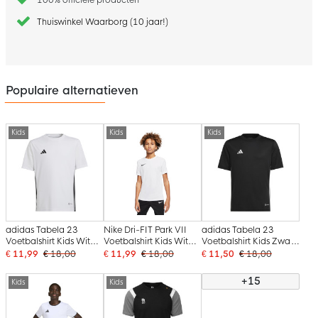
Thuiswinkel Waarborg (10 jaar!)
Populaire alternatieven
Kids
Kids
Kids
adidas Tabela 23
Nike Dri-FIT Park VII
adidas Tabela 23
Voetbalshirt Kids Wit
Voetbalshirt Kids Wit
Voetbalshirt Kids Zwart
Zwart
Zwart
Wit
€ 11,99
€ 18,00
€ 11,99
€ 18,00
€ 11,50
€ 18,00
+15
Kids
Kids