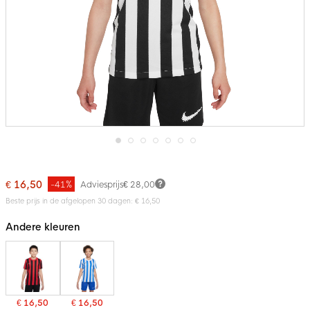
Ga
naar
het
€ 16,50
-41%
Adviesprijs
€ 28,00
begin
van
Beste prijs in de afgelopen 30 dagen: € 16,50
de
afbeeldingen-
Andere kleuren
gallerij
€ 16,50
€ 16,50