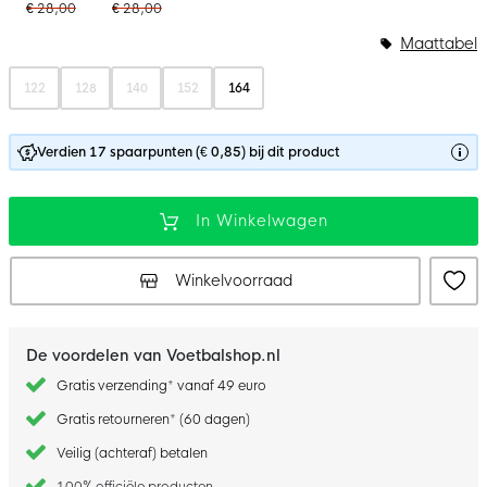
€ 28,00
€ 28,00
Maattabel
122
128
140
152
164
Verdien 17 spaarpunten (€ 0,85) bij dit product
In Winkelwagen
Winkelvoorraad
De voordelen van Voetbalshop.nl
Gratis verzending* vanaf 49 euro
Gratis retourneren* (60 dagen)
Veilig (achteraf) betalen
100% officiële producten