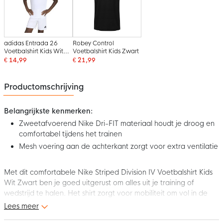
adidas Entrada 26
Robey Control
Voetbalshirt Kids Wit
Voetbalshirt Kids Zwart
Zwart
€ 14,99
€ 21,99
Productomschrijving
Belangrijkste kenmerken:
Zweetafvoerend Nike Dri-FIT materiaal houdt je droog en
comfortabel tijdens het trainen
Mesh voering aan de achterkant zorgt voor extra ventilatie
Met dit comfortabele Nike Striped Division IV Voetbalshirt Kids
Wit Zwart ben je goed uitgerust om alles uit je training of
wedstrijd te halen. Het shirt zorgt voor mobiliteit om vol in de
aanval te gaan. Draag nu dit shirt tijdens je volgende training of
Lees meer
wedstrijd!