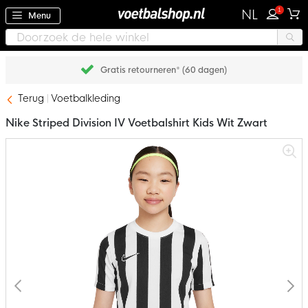
1
NL
Menu
Achteraf betalen met Klarna
Terug
Voetbalkleding
Nike Striped Division IV Voetbalshirt Kids Wit Zwart
Ga
naar
het
einde
van
de
afbeeldingen-
gallerij