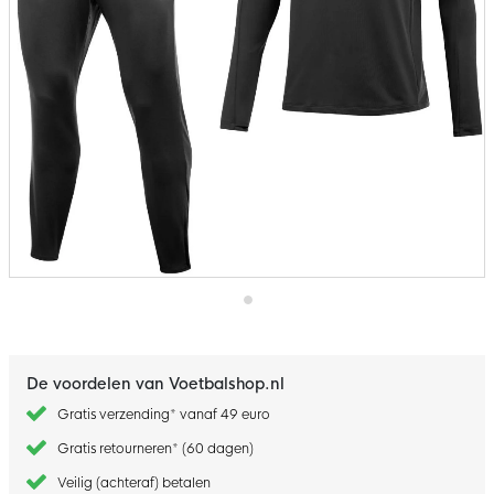
Ga
naar
het
begin
De voordelen van Voetbalshop.nl
van
de
Gratis verzending* vanaf 49 euro
afbeeldingen-
gallerij
Gratis retourneren* (60 dagen)
Veilig (achteraf) betalen