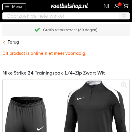
1
NL
Menu
Gratis retourneren* (60 dagen)
Terug
Dit product is online niet meer voorradig.
Nike Strike 24 Trainingspak 1/4-Zip Zwart Wit
Ga
naar
het
einde
van
de
afbeeldingen-
gallerij