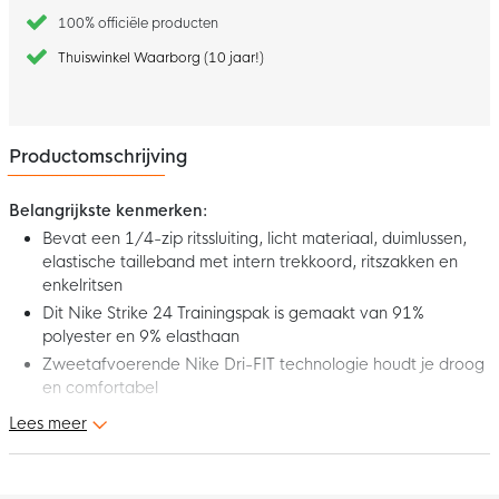
100% officiële producten
Thuiswinkel Waarborg (10 jaar!)
Productomschrijving
Belangrijkste kenmerken:
Bevat een 1/4-zip ritssluiting, licht materiaal, duimlussen,
elastische tailleband met intern trekkoord, ritszakken en
enkelritsen
Dit Nike Strike 24 Trainingspak is gemaakt van 91%
polyester en 9% elasthaan
Zweetafvoerende Nike Dri-FIT technologie houdt je droog
en comfortabel
Lees meer
Dit is het nieuwe Nike Strike 24 Trainingspak 1/4-Zip Zwart Wit!
Dit comfortabele Nike trainingspak bevat alle elementen die je
nodig hebt om het maximale uit je training of wedstrijd te halen.