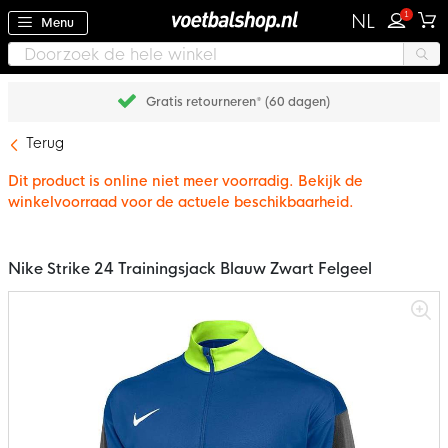
1
NL
Menu
Gratis retourneren* (60 dagen)
Terug
Dit product is online niet meer voorradig. Bekijk de
winkelvoorraad voor de actuele beschikbaarheid.
Nike Strike 24 Trainingsjack Blauw Zwart Felgeel
Ga
naar
het
einde
van
de
afbeeldingen-
gallerij