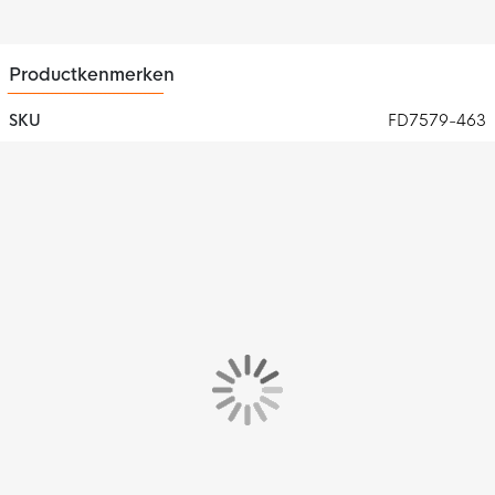
Opties
Het trainingsjack heeft zakken met rits om je essentials veilig op
Productkenmerken
te kunnen bergen.
SKU
FD7579-463