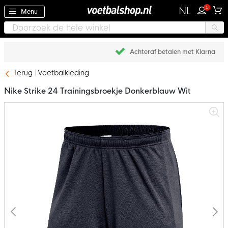
1
NL
Menu
Achteraf betalen met Klarna
Terug
Voetbalkleding
Nike Strike 24 Trainingsbroekje Donkerblauw Wit
Ga
naar
het
einde
van
de
afbeeldingen-
gallerij