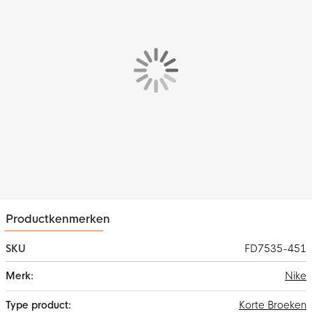
een optimaal draagcomfort.
Kenmerken
Het Nike Strike trainingsbroekje wordt gekenmerkt door de
bekende Nike Swoosh. Het trainingsbroekje bevat een design
met inzetstuk. Dit zorgt voor extra flexibiliteit.
Materiaal
Het Nike trainingsbroekje is gemaakt van 100% polyester. Dit
materiaal is voorzien van de vochtafvoerende Nike Dri-FIT
technologie zodat je droog en comfortabel blijft. Het elastisch
knit materiaal met licht textuur is licht en ademend voor een fris
gevoel.
Productkenmerken
SKU
FD7535-451
Meer
Nike
informatie
Korte Broeken