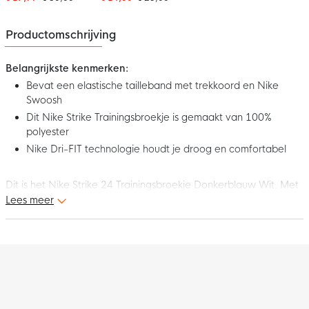
Productomschrijving
Belangrijkste kenmerken:
Bevat een elastische tailleband met trekkoord en Nike
Swoosh
Dit Nike Strike Trainingsbroekje is gemaakt van 100%
polyester
Nike Dri-FIT technologie houdt je droog en comfortabel
Dit is het Nike Strike 24 Trainingsbroekje Donkerblauw Wit. Met
dit trainingsbroekje laat jij je beste kwaliteiten zien in het veld.
Lees meer
De Nike swoosh maakt jouw sportieve look helemaal compleet.
Geef het beste met het Nike Strike Trainingsbroekje!
Pasvorm
Het Nike trainingsbroekje heeft een standaard pasvorm. De
elastische tailleband met trekkoord geeft de mogelijkheid om
de pasvorm naar wens af te stellen. Hierdoor geniet jij altijd van