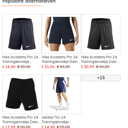
Populaire alternatieven
Nike Academy Pro 24
Nike Academy Pro 24
Nike Academy Pro 24
Trainingsbroekje
Trainingsbroekje Dames
Trainingsbroekje Zwart
Donkerblauw Wit
Donkerblauw Wit
Wit
€ 18,50
€ 30,00
€ 21,01
€ 30,00
€ 20,99
€ 30,00
+15
Nike Academy Pro 24
adidas Tiro 24
Trainingsbroekje Dames
Trainingsbroekje
Zwart Wit
Donkerblauw Wit
€ 17,99
€ 30,00
€ 14,50
€ 25,00