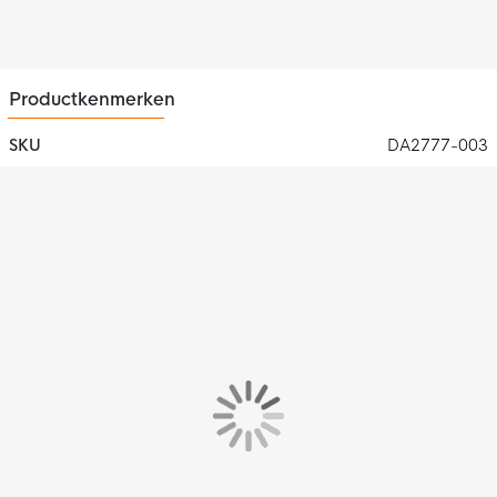
comfortabele demping bij elke stap.
Geweldige grip
De Nike sportschoenen zijn voorzien van een rubberen loopzool
Productkenmerken
met groeven. Ze zorgen voor veel flexibiliteit en geven grip op
elke ondergrond.
SKU
DA2777-003