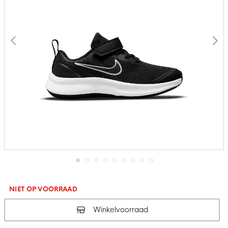
Ga
naar
het
NIET OP VOORRAAD
begin
van
Winkelvoorraad
de
afbeeldingen-
gallerij