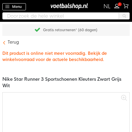
1
NL
Menu
Gratis retourneren* (60 dagen)
Terug
Dit product is online niet meer voorradig. Bekijk de
winkelvoorraad voor de actuele beschikbaarheid.
Nike Star Runner 3 Sportschoenen Kleuters Zwart Grijs
Wit
Ga
naar
het
einde
van
de
afbeeldingen-
gallerij