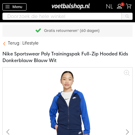
1
NL
Menu
Gratis retourneren* (60 dagen)
Terug
Lifestyle
Nike Sportswear Poly Trainingspak Full-Zip Hooded Kids
Donkerblauw Blauw Wit
Ga
naar
het
einde
van
de
afbeeldingen-
gallerij