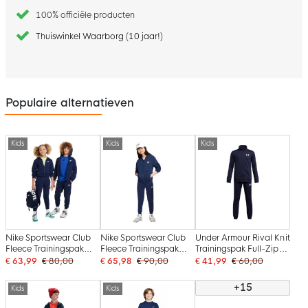
100% officiële producten
Thuiswinkel Waarborg (10 jaar!)
Populaire alternatieven
Kids
Kids
Kids
Nike Sportswear Club
Nike Sportswear Club
Under Armour Rival Knit
Fleece Trainingspak
Fleece Trainingspak
Trainingspak Full-Zip
Full-Zip Hooded Kids
Kids Donkerblauw Wit
Kids Donkerblauw Wit
€ 63,99
€ 80,00
€ 65,98
€ 90,00
€ 41,99
€ 60,00
Donkerblauw Wit
+15
Kids
Kids