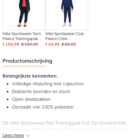
Nike Sportswear Tech
Nike Sportswear Club
Fleece Trainingspak
Fleece Crew
Full-Zip Kids
Trainingspak Kids
€ 104,98
€ 150,00
€ 63,98
€ 80,00
Donkerblauw Zwart
Donkerblauw Wit
Productomschrijving
Belangrijkste kenmerken:
Volledige ritssluiting met capuchon
Elastische boorden en zoom
Open steekzakken
Gemaakt van 100% polyester
Dit Nike Sportswear Poly Trainingspak Full-Zip Hooded Kids
Donkerblauw Blauw Wit is perfect voor iedereen die moeite
Lees meer
heeft om 's ochtends in actie te komen. Het zachte knit-