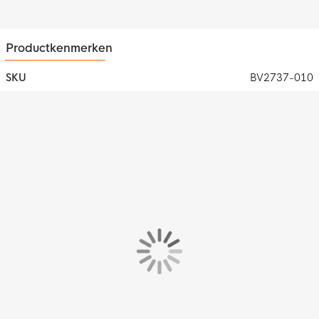
Materiaal
De joggingbroek is gemaakt van 80% katoen en 20% polyester.
Het fleecemateriaal is geborsteld waardoor het zacht en
Productkenmerken
comfortabel aanvoelt op het lichaam.
SKU
BV2737-010