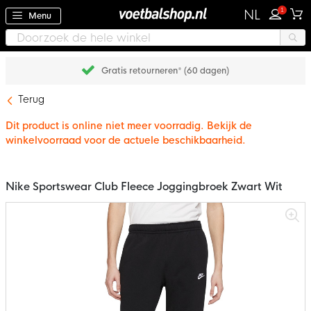
1
NL
Menu
Gratis retourneren* (60 dagen)
Terug
Dit product is online niet meer voorradig. Bekijk de
winkelvoorraad voor de actuele beschikbaarheid.
Nike Sportswear Club Fleece Joggingbroek Zwart Wit
Ga
naar
het
einde
van
de
afbeeldingen-
gallerij