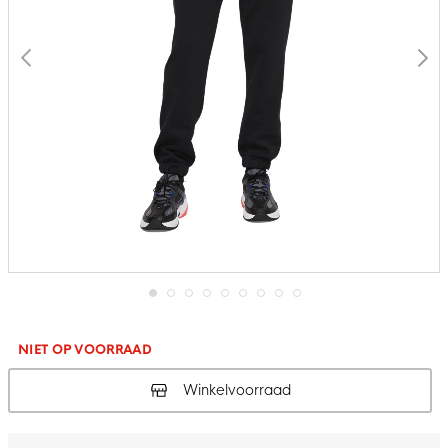
Ga
naar
het
NIET OP VOORRAAD
begin
van
Winkelvoorraad
de
afbeeldingen-
gallerij