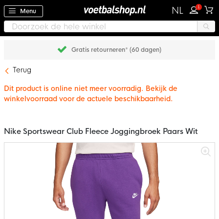
1
NL
Menu
Achteraf betalen met Klarna
Terug
Dit product is online niet meer voorradig. Bekijk de
winkelvoorraad voor de actuele beschikbaarheid.
Nike Sportswear Club Fleece Joggingbroek Paars Wit
Ga
naar
het
einde
van
de
afbeeldingen-
gallerij