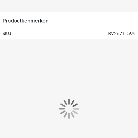
Deze Nike Sportswear Club jogger is gemaakt van 100%
katoen. Het fleecemateriaal voelt zacht en glad aan.
Productkenmerken
SKU
BV2671-599