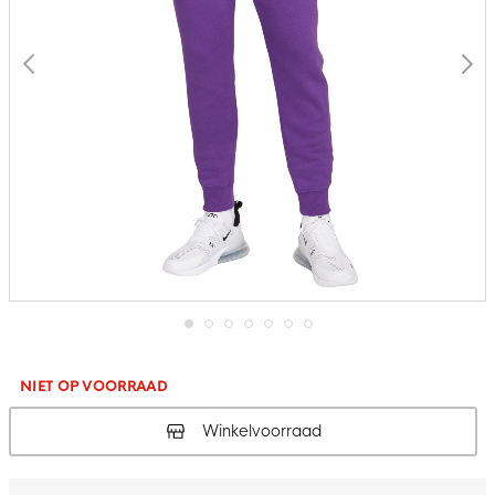
Ga
naar
het
NIET OP VOORRAAD
begin
van
Winkelvoorraad
de
afbeeldingen-
gallerij