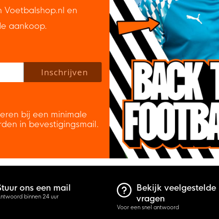
n Voetbalshop.nl en
de aankoop.
 policy to subscribe to our newsletter.
Inschrijven
veren bij een minimale
rden in bevestigingsmail.
Stuur ons een mail
Bekijk veelgestelde
ntwoord binnen 24 uur
vragen
Voor een snel antwoord