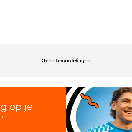
Geen beoordelingen
ng op je
*