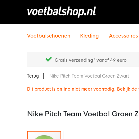
Voetbalschoenen
Kleding
Accessoires
Gratis verzending* vanaf 49 euro
Terug
Nike Pitch Team Voetbal Groen Zwart
Dit product is online niet meer voorradig. Bekijk d
Nike Pitch Team Voetbal Groen 
Ga
naar