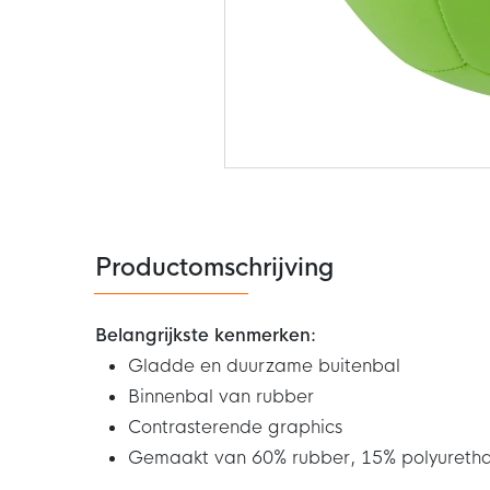
Ga
naar
het
begin
van
de
Productomschrijving
afbeeldingen-
gallerij
Belangrijkste kenmerken:
Gladde en duurzame buitenbal
Binnenbal van rubber
Contrasterende graphics
Gemaakt van 60% rubber, 15% polyuretha