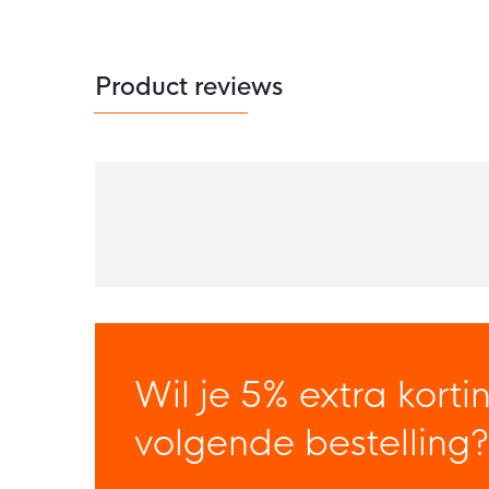
Product reviews
Wil je 5% extra korti
volgende bestelling?