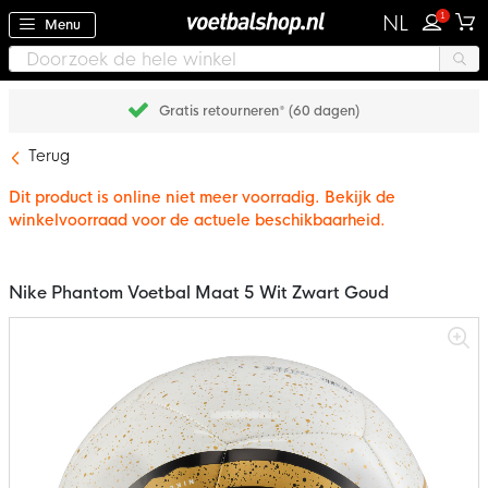
1
NL
Menu
Gratis retourneren* (60 dagen)
Terug
Dit product is online niet meer voorradig. Bekijk de
winkelvoorraad voor de actuele beschikbaarheid.
Nike Phantom Voetbal Maat 5 Wit Zwart Goud
Ga
naar
het
einde
van
de
afbeeldingen-
gallerij