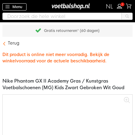
1
NL
Menu
Gratis retourneren* (60 dagen)
Terug
Dit product is online niet meer voorradig. Bekijk de
winkelvoorraad voor de actuele beschikbaarheid.
Nike Phantom GX II Academy Gras / Kunstgras
Voetbalschoenen (MG) Kids Zwart Gebroken Wit Goud
Ga
naar
het
einde
van
de
afbeeldingen-
gallerij