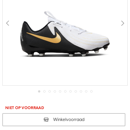
Ga
naar
het
NIET OP VOORRAAD
begin
van
Winkelvoorraad
de
afbeeldingen-
gallerij