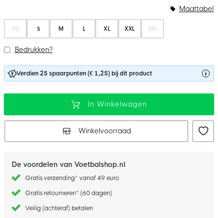
Maattabel
XS
S
M
L
XL
XXL
3XL
Bedrukken?
Verdien 25 spaarpunten (€ 1,25) bij dit product
In Winkelwagen
Winkelvoorraad
De voordelen van Voetbalshop.nl
Gratis verzending* vanaf 49 euro
Gratis retourneren* (60 dagen)
Veilig (achteraf) betalen