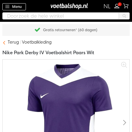
1
NL
Menu
Gratis retourneren* (60 dagen)
Terug
Voetbalkleding
Nike Park Derby IV Voetbalshirt Paars Wit
Ga
naar
het
einde
van
de
afbeeldingen-
gallerij