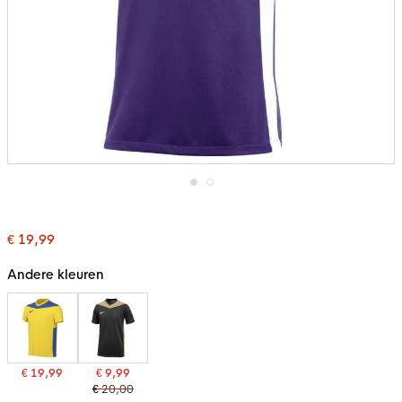
Ga
naar
het
€ 19,99
begin
van
de
Andere kleuren
afbeeldingen-
gallerij
€ 19,99
€ 9,99
€ 20,00