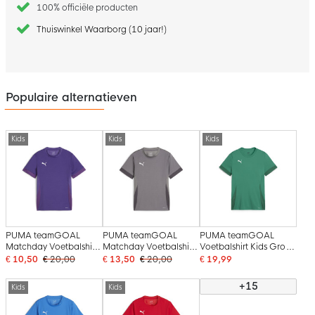
100% officiële producten
Thuiswinkel Waarborg (10 jaar!)
Populaire alternatieven
Kids
Kids
Kids
PUMA teamGOAL
PUMA teamGOAL
PUMA teamGOAL
Matchday Voetbalshirt
Matchday Voetbalshirt
Voetbalshirt Kids Groen
Kids Paars Wit
Kids Grijs Wit
Wit
€ 10,50
€ 20,00
€ 13,50
€ 20,00
€ 19,99
+15
Kids
Kids