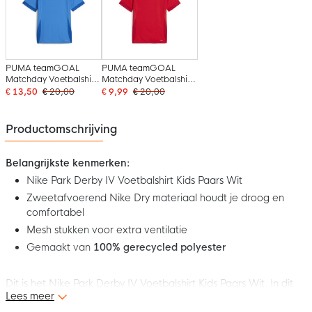
PUMA teamGOAL
PUMA teamGOAL
Matchday Voetbalshirt
Matchday Voetbalshirt
Kids Blauw Wit
Kids Rood Wit
€ 13,50
€ 20,00
€ 9,99
€ 20,00
Productomschrijving
Belangrijkste kenmerken:
Nike Park Derby IV Voetbalshirt Kids Paars Wit
Zweetafvoerend Nike Dry materiaal houdt je droog en
comfortabel
Mesh stukken voor extra ventilatie
Gemaakt van
100% gerecycled polyester
Dit is het Nike Park Derby IV Voetbalshirt Kids Paars Wit. In dit
Lees meer
comfortabele voetbalshirt kun jij het uiterste uit je spel halen! Ga