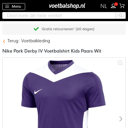
1
NL
Menu
Gratis retourneren* (60 dagen)
Terug
Voetbalkleding
Nike Park Derby IV Voetbalshirt Kids Paars Wit
Ga
naar
het
einde
van
de
afbeeldingen-
gallerij