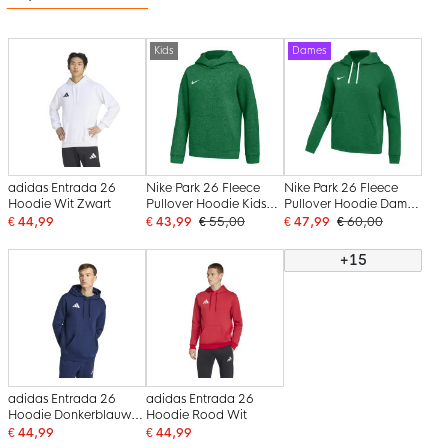
Kids
Dames
adidas Entrada 26
Nike Park 26 Fleece
Nike Park 26 Fleece
Hoodie Wit Zwart
Pullover Hoodie Kids
Pullover Hoodie Dames
Donkergroen Wit
Donkergroen Wit
€ 44,99
€ 43,99
€ 55,00
€ 47,99
€ 60,00
+15
adidas Entrada 26
adidas Entrada 26
Hoodie Donkerblauw
Hoodie Rood Wit
Wit
€ 44,99
€ 44,99