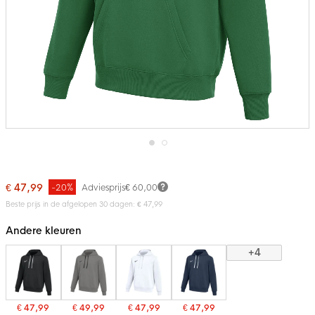
Ga
naar
het
€ 47,99
-20%
Adviesprijs
€ 60,00
begin
van
Beste prijs in de afgelopen 30 dagen: € 47,99
de
afbeeldingen-
Andere kleuren
gallerij
+4
€ 47,99
€ 49,99
€ 47,99
€ 47,99