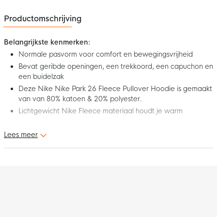
Productomschrijving
Belangrijkste kenmerken:
Normale pasvorm voor comfort en bewegingsvrijheid
Bevat geribde openingen, een trekkoord, een capuchon en
een buidelzak
Deze Nike Nike Park 26 Fleece Pullover Hoodie is gemaakt
van van 80% katoen & 20% polyester.
Lichtgewicht Nike Fleece materiaal houdt je warm
Lees meer
Dit is de Nike Park 26 Fleece Pullover Hoodie Donkergroen Wit.
Draag deze comfortabele Nike Fleece Hoodie in je vrije tijd of
voordat je wedstrijd of training begint. Het zachte fleece
materiaal houdt je warm en zorgt voor een relaxed gevoel,
zodat jij volledig opgeladen het veld op stapt met deze Nike
Park 26 Fleece Pullover Hoodie!
Pasvorm