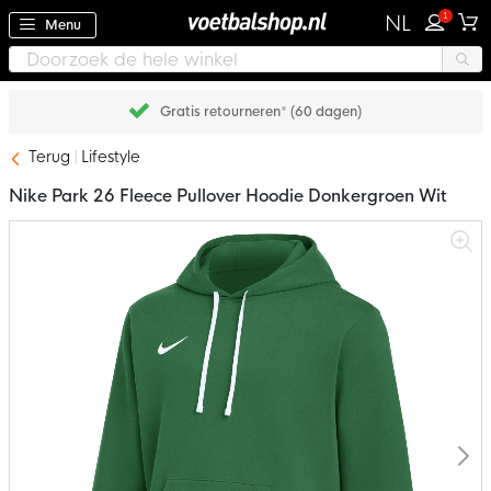
1
NL
Menu
Gratis retourneren* (60 dagen)
Terug
Lifestyle
Nike Park 26 Fleece Pullover Hoodie Donkergroen Wit
Ga
naar
het
einde
van
de
afbeeldingen-
gallerij