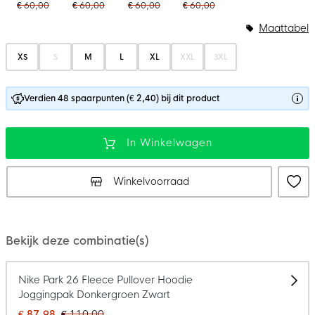
€ 60,00
€ 60,00
€ 60,00
€ 60,00
Maattabel
XS
S
M
L
XL
XXL
3XL
Verdien 48 spaarpunten (€ 2,40) bij dit product
In Winkelwagen
Winkelvoorraad
Bekijk deze combinatie(s)
Nike Park 26 Fleece Pullover Hoodie
Joggingpak Donkergroen Zwart
€ 87,98
€ 110,00