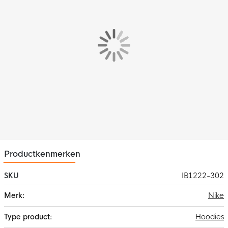
Het Nike Park 26 Fleece Pullover Hoodie heeft een standaard
pasvorm wat zorgt voor een comfortabel gevoel. Het zachte
fleece materiaal en de verstelbare capuchon beschermen je
tegen de kou, terwijl de kangoeroezak je handen warm houdt
en ruimte biedt voor essentials.
Kenmerken
De Nike Fleece Pullover Hoodie is de perfecte mix van sportief
en comfortabel. Dankzij het zachte fleece blijf je lekker warm,
of je nu onderweg bent naar een training of gewoon relaxed in
je vrije tijd. De verstelbare capuchon en kangoeroezak maken
het design compleet en functioneel.
Materiaal
De Nike Pullover Hoodie is gemaakt van 80% katoen & 20%
Productkenmerken
polyester. Het rib materiaal bestaat uit 97% katoen en 3%
spandex. Het lichtgewicht fleece materiaal houdt je warm.
SKU
IB1222-302
Meer
Nike
informatie
Hoodies