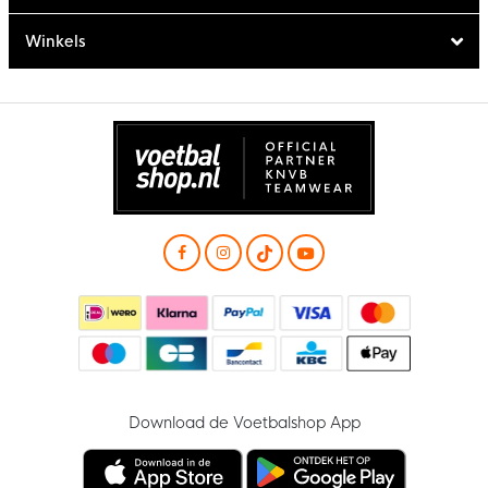
Winkels
Download de Voetbalshop App