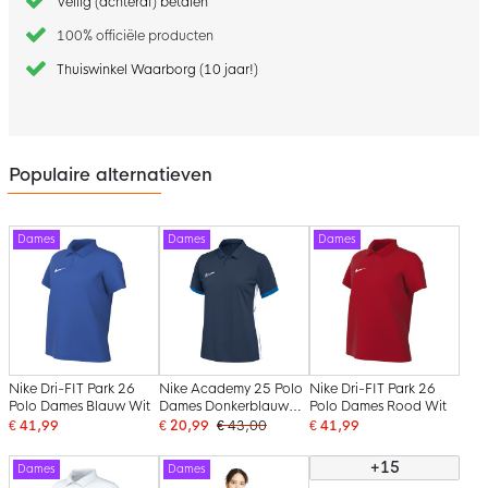
Veilig (achteraf) betalen
100% officiële producten
Thuiswinkel Waarborg (10 jaar!)
Populaire alternatieven
Dames
Dames
Dames
Nike Dri-FIT Park 26
Nike Academy 25 Polo
Nike Dri-FIT Park 26
Polo Dames Blauw Wit
Dames Donkerblauw
Polo Dames Rood Wit
Blauw Wit
€ 41,99
€ 20,99
€ 43,00
€ 41,99
+15
Dames
Dames