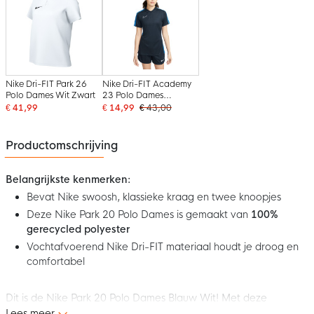
Nike Dri-FIT Park 26
Nike Dri-FIT Academy
Polo Dames Wit Zwart
23 Polo Dames
Donkerblauw Blauw
€ 41,99
€ 14,99
€ 43,00
Wit
Productomschrijving
Belangrijkste kenmerken:
Bevat Nike swoosh, klassieke kraag en twee knoopjes
Deze Nike Park 20 Polo Dames is gemaakt van
100%
gerecycled polyester
Vochtafvoerend Nike Dri-FIT materiaal houdt je droog en
comfortabel
Dit is de Nike Park 20 Polo Dames Blauw Wit! Met deze
comfortabele polo ben je klaar om naar je training of wedstrijd
Lees meer