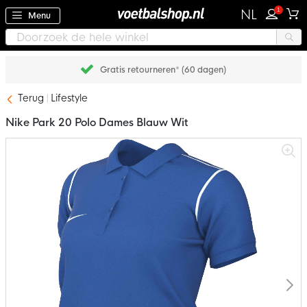
1
NL
Menu
Gratis retourneren* (60 dagen)
Terug
Lifestyle
Nike Park 20 Polo Dames Blauw Wit
Ga
naar
het
einde
van
de
afbeeldingen-
gallerij