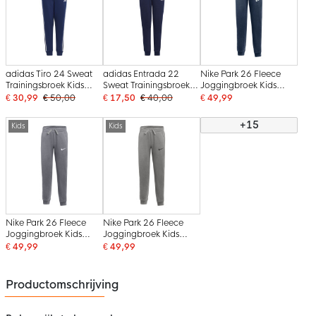
adidas Tiro 24 Sweat
adidas Entrada 22
Nike Park 26 Fleece
Trainingsbroek Kids
Sweat Trainingsbroek
Joggingbroek Kids
Donkerblauw Wit
Kids Donkerblauw Wit
Donkerblauw Wit
€ 30,99
€ 50,00
€ 17,50
€ 40,00
€ 49,99
+15
Kids
Kids
Nike Park 26 Fleece
Nike Park 26 Fleece
Joggingbroek Kids
Joggingbroek Kids
Donkergrijs Wit
Donkergrijs Zwart
€ 49,99
€ 49,99
Productomschrijving