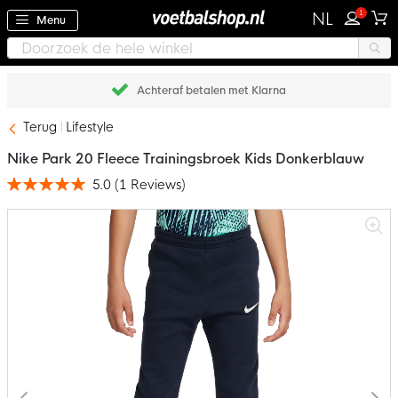
1
NL
Menu
Achteraf betalen met Klarna
Terug
Lifestyle
Nike Park 20 Fleece Trainingsbroek Kids Donkerblauw
5.0
(
1
Reviews
)
Waardering:
100
100
% of
Ga
naar
het
einde
van
de
afbeeldingen-
gallerij