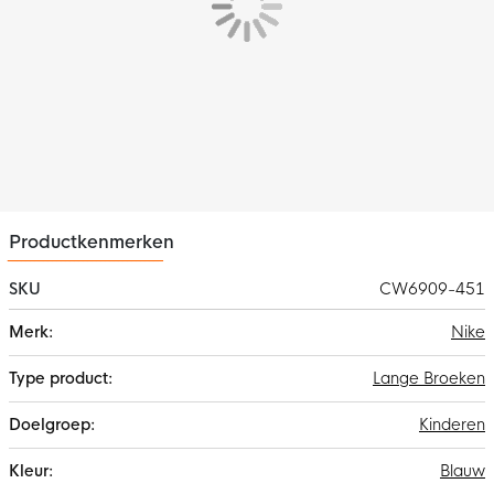
Materiaal
De Nike trainingsbroek is gemaakt van 82% katoen en 18%
polyester. Het fleece materiaal voelt zacht aan op de huid en
houdt je lekker warm.
Opties
De trainingsbroek is voorzien van ritszakken waarin je veilig je
benodigde spullen kunt bewaren.
Productkenmerken
SKU
CW6909-451
Meer
Nike
informatie
Lange Broeken
Kinderen
Blauw