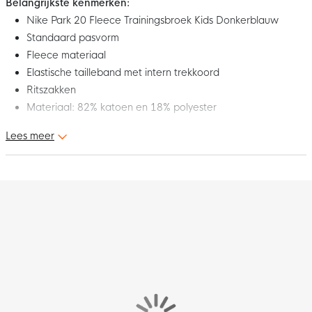
Belangrijkste kenmerken:
Nike Park 20 Fleece Trainingsbroek Kids Donkerblauw
Standaard pasvorm
Fleece materiaal
Elastische tailleband met intern trekkoord
Ritszakken
Materiaal: 82% katoen en 18% polyester
Lees meer
Dit is de nieuwe Nike Park 20 Fleece trainingsbroek voor
kinderen. De trainingsbroek maakt deel uit van de Nike Park 20
collectie. Deze collectie met functionele materialen en perfecte
pasvormen maken je sportieve look helemaal af. Draag deze
trainingsbroek voordat je naar een wedstrijd of training gaat!
Pasvorm
De Nike Park Fleece trainingsbroek voor kinderen heeft een
standaard pasvorm wat zorgt voor een relaxed en aangenaam
gevoel. Met de elastische tailleband met intern trekkoord kun je
de broek zelf strakker trekken en de pasvorm aanpassen.