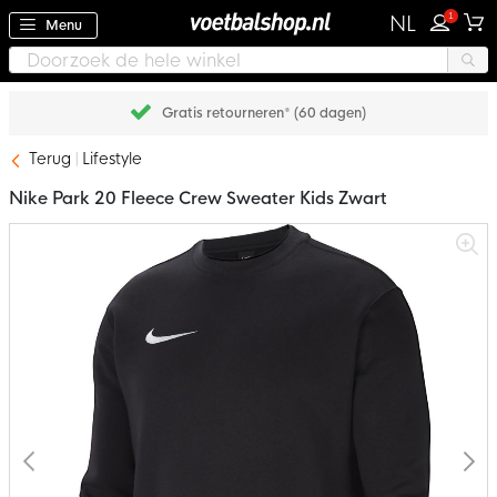
1
NL
Menu
Gratis retourneren* (60 dagen)
Terug
Lifestyle
Nike Park 20 Fleece Crew Sweater Kids Zwart
Ga
naar
het
einde
van
de
afbeeldingen-
gallerij