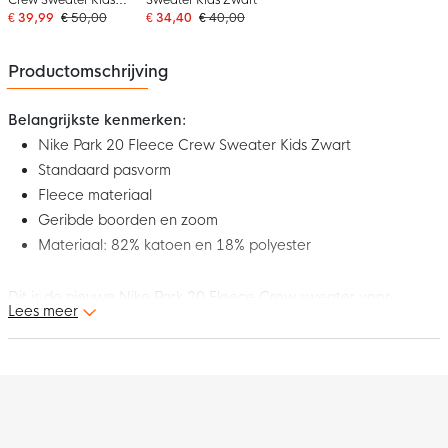
Donkergrijs Wit
€ 39,99
€ 50,00
€ 34,40
€ 40,00
Productomschrijving
Belangrijkste kenmerken:
Nike Park 20 Fleece Crew Sweater Kids Zwart
Standaard pasvorm
Fleece materiaal
Geribde boorden en zoom
Materiaal: 82% katoen en 18% polyester
Dit is de nieuwe Nike Park 20 Fleece Crew sweater voor
Lees meer
kinderen. De sweater maakt deel uit van de Nike Park 20
collectie. Deze collectie met functionele materialen en perfecte
pasvormen maken je sportieve look helemaal af. Draag deze
sweater in je vrije tijd en blijf comfortabel!
Pasvorm
De Nike Park Fleece Crew sweater voor kinderen heeft een