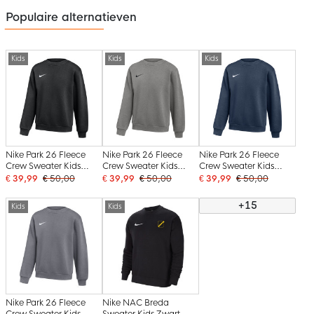
Populaire alternatieven
Kids
Kids
Kids
Nike Park 26 Fleece
Nike Park 26 Fleece
Nike Park 26 Fleece
Crew Sweater Kids
Crew Sweater Kids
Crew Sweater Kids
Zwart Wit
Donkergrijs Zwart
Donkerblauw Wit
€ 39,99
€ 50,00
€ 39,99
€ 50,00
€ 39,99
€ 50,00
+15
Kids
Kids
Nike Park 26 Fleece
Nike NAC Breda
Crew Sweater Kids
Sweater Kids Zwart