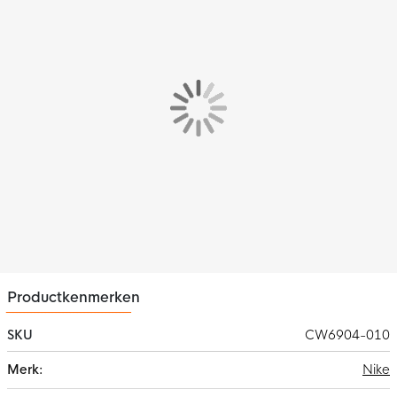
standaard pasvorm wat zorgt voor een relaxed en aangenaam
gevoel. De geribde boorden en zoom zorgen ervoor dat de
sweater perfect op zijn plek blijft zitten.
Materiaal
De Nike Crew sweater is gemaakt van 82% katoen en 18%
polyester. Het fleece materiaal voelt zacht aan op de huid en
houdt je lekker warm.
Productkenmerken
SKU
CW6904-010
Meer
Nike
informatie