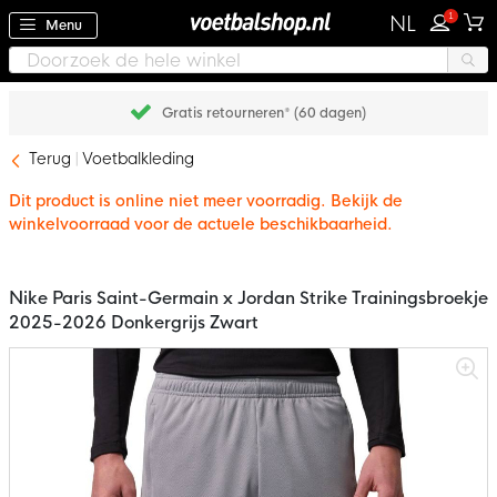
1
NL
Menu
Gratis retourneren* (60 dagen)
Terug
Voetbalkleding
Dit product is online niet meer voorradig. Bekijk de
winkelvoorraad voor de actuele beschikbaarheid.
Nike Paris Saint-Germain x Jordan Strike Trainingsbroekje
2025-2026 Donkergrijs Zwart
Ga
naar
het
einde
van
de
afbeeldingen-
gallerij