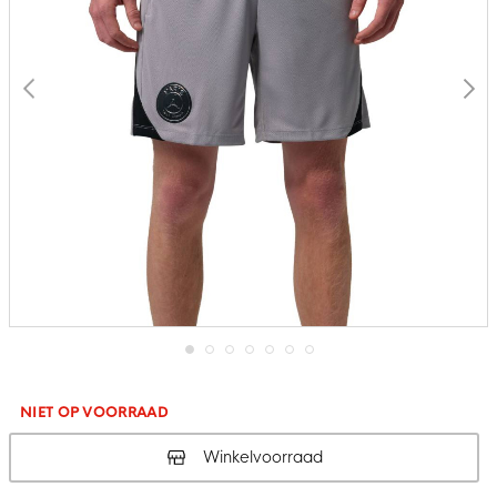
Ga
naar
het
NIET OP VOORRAAD
begin
van
Winkelvoorraad
de
afbeeldingen-
gallerij