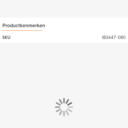
polyester en 9% elastaan. Dit materiaal is voorzien van de Nike
Dri-FIT technologie, wat ervoor zorgt dat zweet snel wordt
afgevoerd. Hierdoor blijf je droog en comfortabel tijdens het
trainen.
Productkenmerken
SKU
IB3647-080